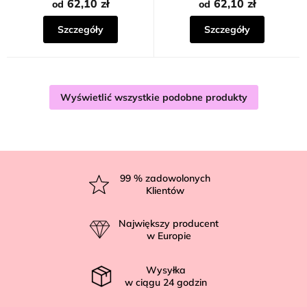
na
62,10 zł
62,10 zł
od
od
5
gwiazdek.
Szczegóły
Szczegóły
Wyświetlić wszystkie podobne produkty
S
t
99
% zadowolonych
Klientów
o
p
Największy producent
k
w Europie
a
Wysyłka
w ciągu
24
godzin