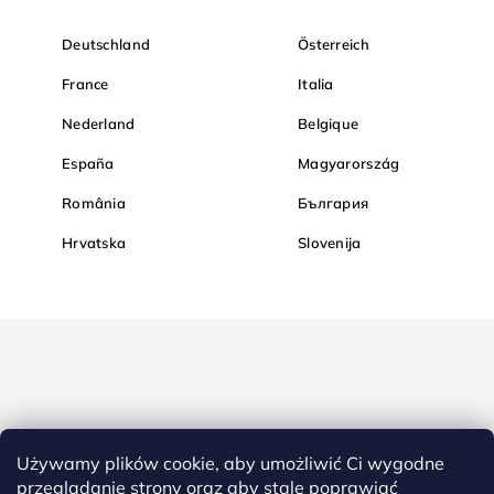
Deutschland
Österreich
France
Italia
Nederland
Belgique
España
Magyarország
România
България
Hrvatska
Slovenija
Używamy plików cookie, aby umożliwić Ci wygodne
przeglądanie strony oraz aby stale poprawiać