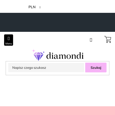
Przejść
do
PLN
treści
Szukaj