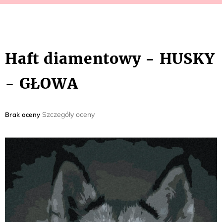
Haft diamentowy - HUSKY
- GŁOWA
Średnia
Szczegóły oceny
Brak oceny
ocena
produktu
wynosi
0,0
na
5
gwiazdek.