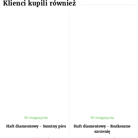
Średnia
W magazynie
W magazynie
ocena
produktu
Haft diamentowy - Smutny pies
Haft diamentowy - Rozkoszne
wynosi
szczenię
5,0