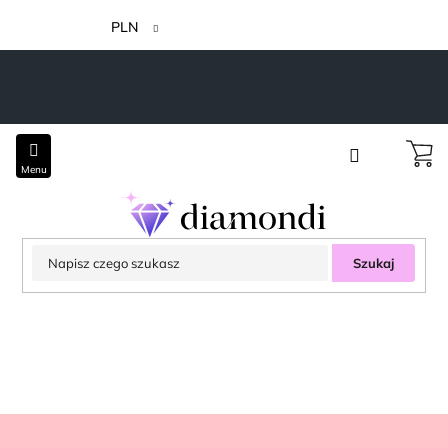
Przejść
do
PLN
treści
Szukaj