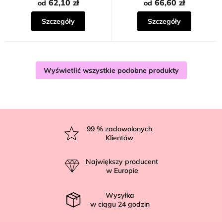
62,10 zł
66,60 zł
od
od
Szczegóły
Szczegóły
Wyświetlić wszystkie podobne produkty
S
t
99
% zadowolonych
Klientów
o
p
Największy producent
k
w Europie
a
Wysyłka
w ciągu
24
godzin