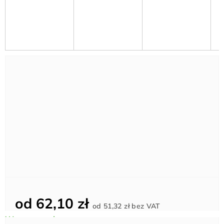
od
62,10 zł
Cena
od
51,32 zł
bez VAT
jednostkowa: