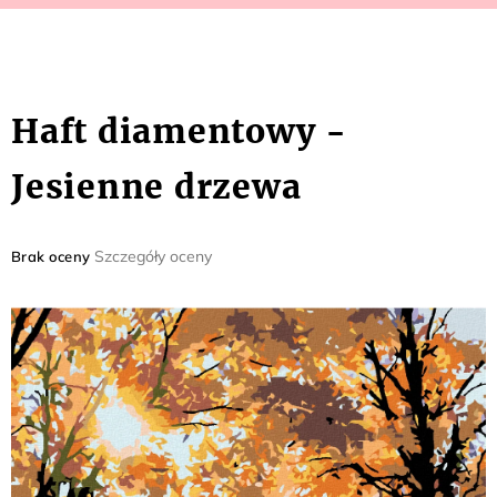
Haft diamentowy -
Jesienne drzewa
Średnia
Szczegóły oceny
Brak oceny
ocena
produktu
wynosi
0,0
na
5
gwiazdek.