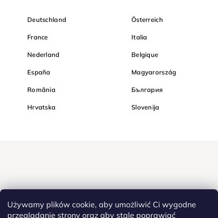
Deutschland
Österreich
France
Italia
Nederland
Belgique
España
Magyarország
România
България
Hrvatska
Slovenija
Używamy plików cookie, aby umożliwić Ci wygodne
przeglądanie strony oraz aby stale poprawiać