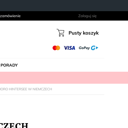
 zamówienie
Zaloguj się
Pusty koszyk
Koszyk
PORADY
EZIORO HINTERSEE W NIEMCZECH
MCZECH