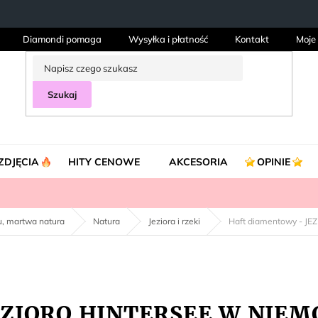
Diamondi pomaga
Wysyłka i płatność
Kontakt
Moje
Szukaj
ZDJĘCIA
HITY CENOWE
AKCESORIA
OPINIE
ku, martwa natura
Natura
Jeziora i rzeki
Haft diamentowy - J
JEZIORO HINTERSEE W NIE