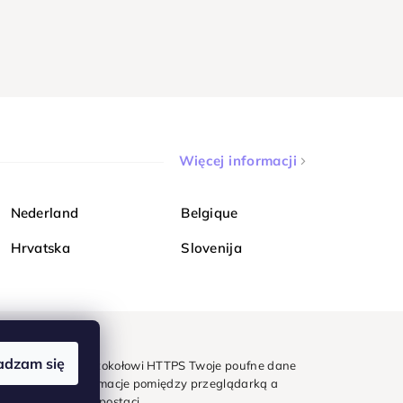
Więcej informacji
Nederland
Belgique
Hrvatska
Slovenija
adzam się
mondi. Dzięki protokołowi HTTPS Twoje poufne dane
e - wszystkie informacje pomiędzy przeglądarką a
w zaszyfrowanej postaci.