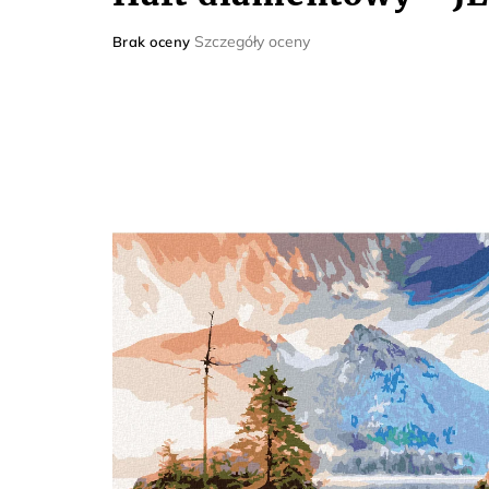
Średnia
Szczegóły oceny
Brak oceny
ocena
produktu
wynosi
0,0
na
5
gwiazdek.