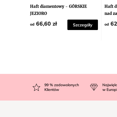
Haft diamentowy - GÓRSKIE
Haft 
JEZIORO
nad z
66,60 zł
62
od
od
Szczegóły
S
t
99
% zadowolonych
Najwięk
Klientów
w Europ
o
p
k
a