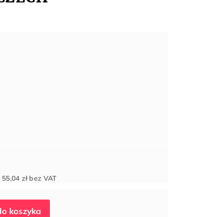
Cena
d
55,04 zł
bez VAT
jednostkowa: