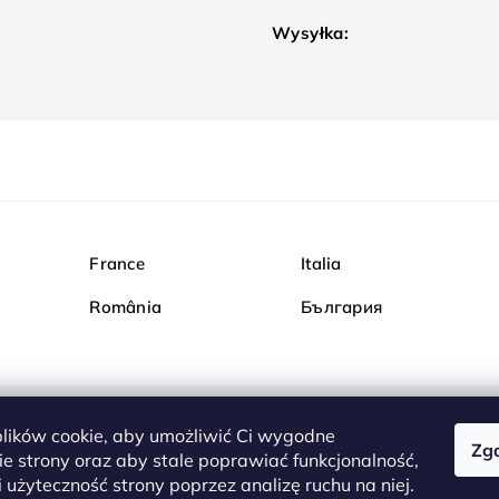
Wysyłka:
France
Italia
România
България
ików cookie, aby umożliwić Ci wygodne
Zg
Kupuj bezpiecznie w Dia
e strony oraz aby stale poprawiać funkcjonalność,
są całkowicie bezpieczn
 użyteczność strony poprzez analizę ruchu na niej.
serwerem są przesyłane 