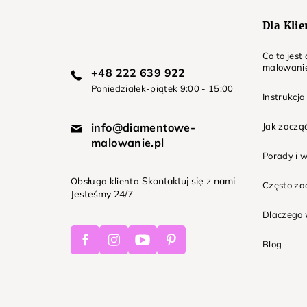
Dla Kli
Co to jes
malowani
+48 222 639 922
Poniedziałek-piątek 9:00 - 15:00
Instrukcja
info@diamentowe-
Jak zaczą
malowanie.pl
Porady i 
Skontaktuj się z nami
Obsługa klienta
Często z
Jesteśmy 24/7
Dlaczego 
Facebook
Instagram
Youtube
Pinterest
Blog