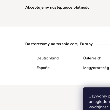
Akceptujemy następujące płatności:
Dostarczamy na terenie całej Europy
Deutschland
Österreich
España
Magyarország
Używamy pl
przeglądani
wydajność i