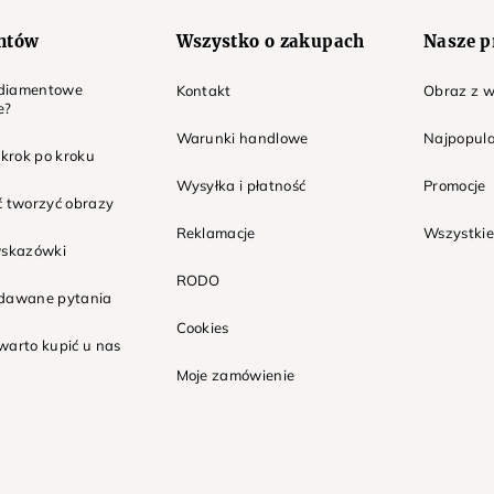
entów
Wszystko o zakupach
Nasze p
t diamentowe
Kontakt
Obraz z w
e?
Warunki handlowe
Najpopula
 krok po kroku
Wysyłka i płatność
Promocje
ć tworzyć obrazy
Reklamacje
Wszystkie
wskazówki
RODO
adawane pytania
Cookies
warto kupić u nas
Moje zamówienie