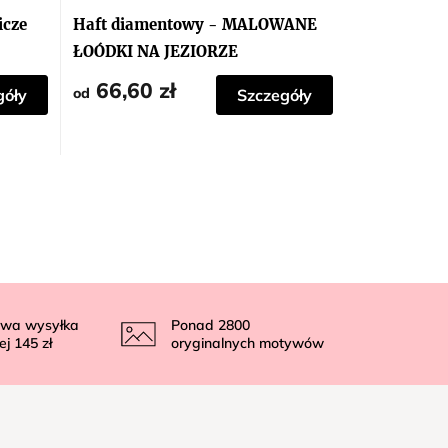
icze
Haft diamentowy - MALOWANE
ŁOÓDKI NA JEZIORZE
66,60 zł
od
góły
Szczegóły
wa wysyłka
Ponad
2800
ej
145 zł
oryginalnych motywów