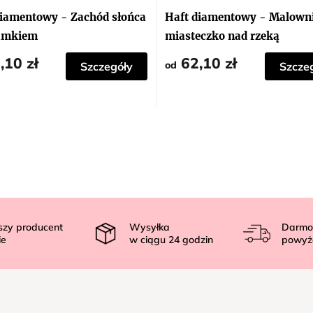
diamentowy - Zachód słońca
Haft diamentowy - Malown
amkiem
miasteczko nad rzeką
,10 zł
62,10 zł
od
Szczegóły
Szcze
szy producent
Wysyłka
Darmo
ie
w ciągu
24
godzin
powyż