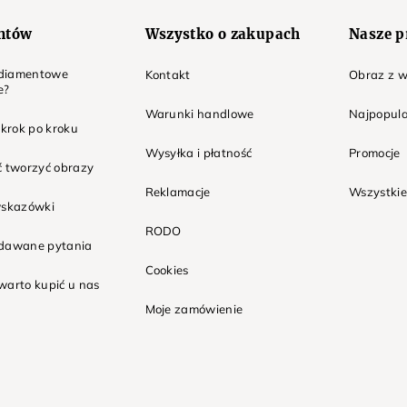
entów
Wszystko o zakupach
Nasze p
t diamentowe
Kontakt
Obraz z w
e?
Warunki handlowe
Najpopula
 krok po kroku
Wysyłka i płatność
Promocje
ć tworzyć obrazy
Reklamacje
Wszystkie
wskazówki
RODO
adawane pytania
Cookies
warto kupić u nas
Moje zamówienie