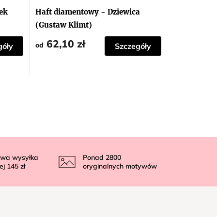
ek
Haft diamentowy - Dziewica
(Gustaw Klimt)
62,10 zł
od
góły
Szczegóły
wa wysyłka
Ponad
2800
ej
145 zł
oryginalnych motywów