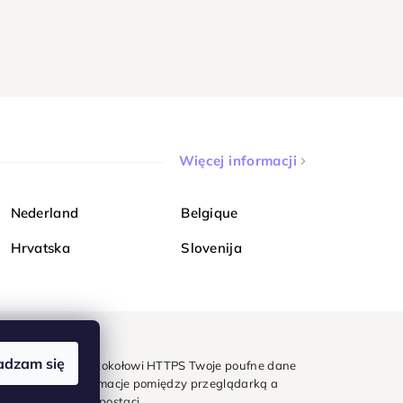
Więcej informacji
Nederland
Belgique
Hrvatska
Slovenija
adzam się
mondi. Dzięki protokołowi HTTPS Twoje poufne dane
e - wszystkie informacje pomiędzy przeglądarką a
w zaszyfrowanej postaci.