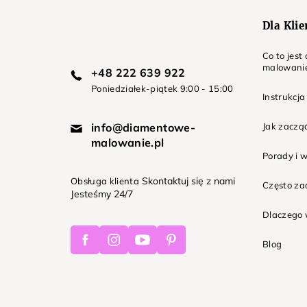
Dla Kli
Co to jes
malowani
+48 222 639 922
Poniedziałek-piątek 9:00 - 15:00
Instrukcja
info@diamentowe-
Jak zaczą
malowanie.pl
Porady i 
Skontaktuj się z nami
Obsługa klienta
Często z
Jesteśmy 24/7
Dlaczego 
Facebook
Instagram
Youtube
Pinterest
Blog