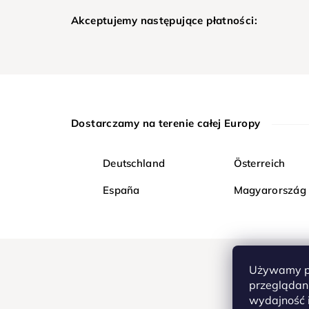
Akceptujemy następujące płatności:
Dostarczamy na terenie całej Europy
Deutschland
Österreich
España
Magyarország
Używamy pl
przeglądani
wydajność i