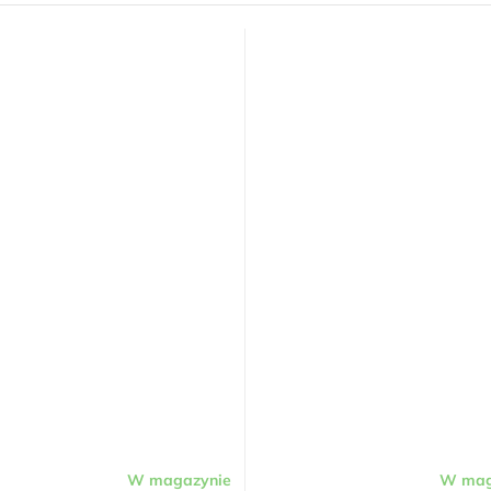
W magazynie
W mag
Średnia