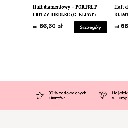
ocena
produk
Haft diamentowy - PORTRET
Haft 
wynosi
5,0
FRITZY RIEDLER (G. KLIMT)
KLIM
na
5
66,60 zł
66
gwiazd
od
od
Szczegóły
S
t
99
% zadowolonych
Najwięk
Klientów
w Europ
o
p
k
a