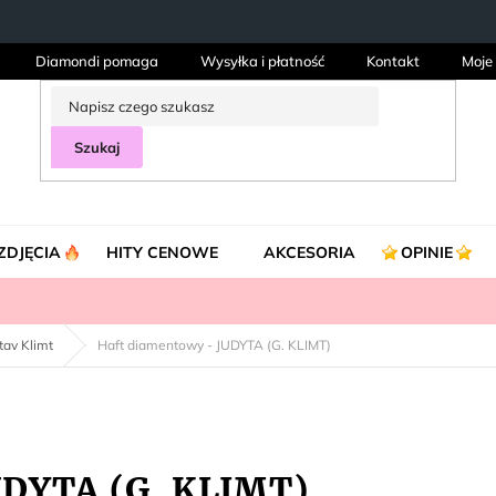
Diamondi pomaga
Wysyłka i płatność
Kontakt
Moje
Szukaj
ZDJĘCIA
HITY CENOWE
AKCESORIA
OPINIE
tav Klimt
Haft diamentowy - JUDYTA (G. KLIMT)
UDYTA (G. KLIMT)