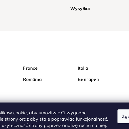
Wysyłka:
France
Italia
România
България
ików cookie, aby umożliwić Ci wygodne
Zg
Kupuj bezpiecznie w Dia
e strony oraz aby stale poprawiać funkcjonalność,
są całkowicie bezpieczn
 użyteczność strony poprzez analizę ruchu na niej.
serwerem są przesyłane 