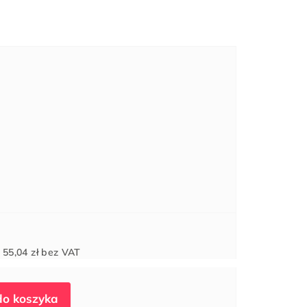
Cena
d
55,04 zł
bez VAT
jednostkowa: