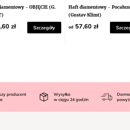
ocena
tu
produktu
diamentowy - OBJĘCIE (G.
Haft diamentowy - Pocałun
wynosi
5,0
T)
(Gustav Klimt)
na
5
,60 zł
57,60 zł
ek.
gwiazdek.
od
Szczegóły
Szcze
szy producent
Wysyłka
Darmo
ie
w ciągu
24
godzin
powyż