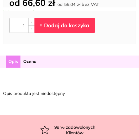
od
66,60 zł
Cena
od
55,04 zł
bez VAT
jednostkowa:
Opis
Ocena
Opis produktu jest niedostępny
S
t
99
% zadowolonych
Klientów
o