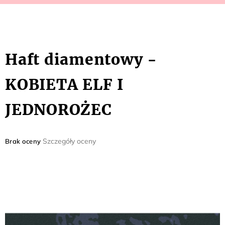
Haft diamentowy -
KOBIETA ELF I
JEDNOROŻEC
Średnia
Szczegóły oceny
Brak oceny
ocena
produktu
wynosi
0,0
na
5
gwiazdek.