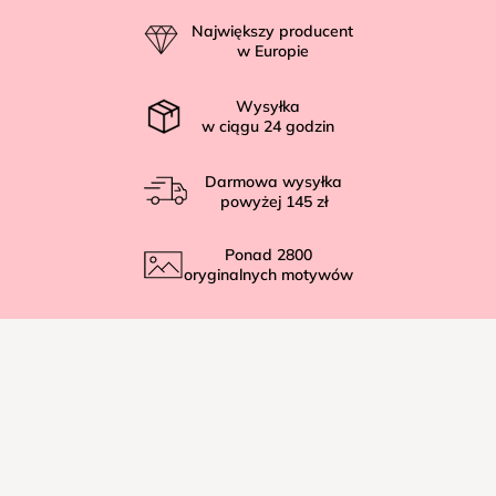
p
Największy producent
k
w Europie
a
Wysyłka
w ciągu
24
godzin
Darmowa wysyłka
powyżej
145 zł
Ponad
2800
oryginalnych motywów