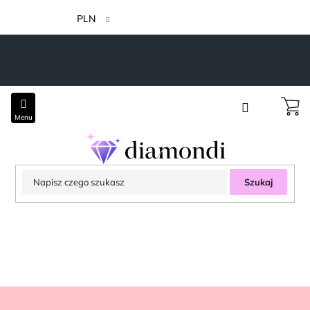
Przejść
do
PLN
treści
Szukaj