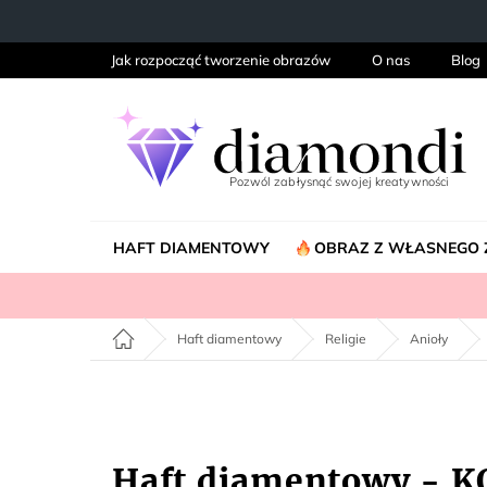
Przejść
do
treści
Jak rozpocząć tworzenie obrazów
O nas
Blog
HAFT DIAMENTOWY
OBRAZ Z WŁASNEGO 
Home
Haft diamentowy
Religie
Anioły
Haft diamentowy - 