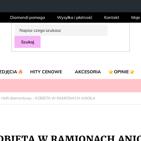
Diamondi pomaga
Wysyłka i płatność
Kontakt
Moje
Szukaj
ZDJĘCIA
HITY CENOWE
AKCESORIA
OPINIE
Haft diamentowy - KOBIETA W RAMIONACH ANIOŁA
KOBIETA W RAMIONACH ANI