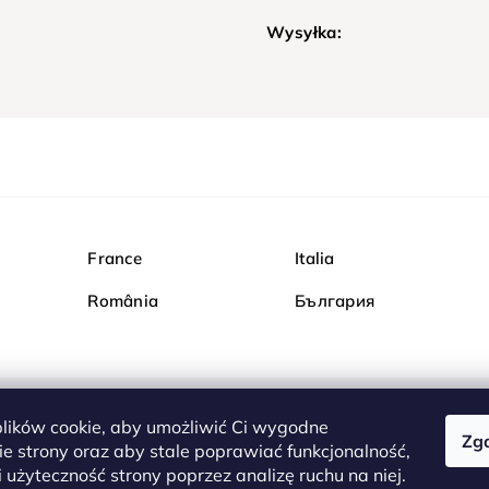
Wysyłka:
France
Italia
România
България
ików cookie, aby umożliwić Ci wygodne
Zg
Kupuj bezpiecznie w Dia
e strony oraz aby stale poprawiać funkcjonalność,
są całkowicie bezpieczn
 użyteczność strony poprzez analizę ruchu na niej.
serwerem są przesyłane 