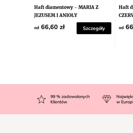
Haft diamentowy - MARIA Z
Haft 
JEZUSEM I ANIOŁY
CZER
SKRZ
66,60 zł
66
od
od
Szczegóły
S
t
99
% zadowolonych
Najwięk
Klientów
w Europ
o
p
k
a