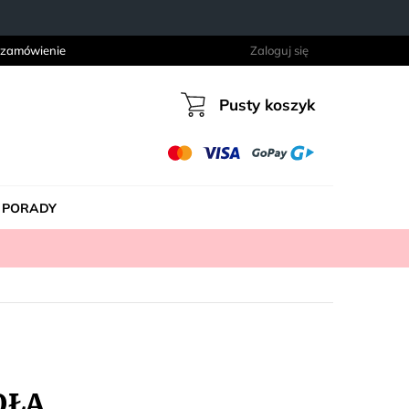
 zamówienie
Zaloguj się
Pusty koszyk
Koszyk
PORADY
OŁA