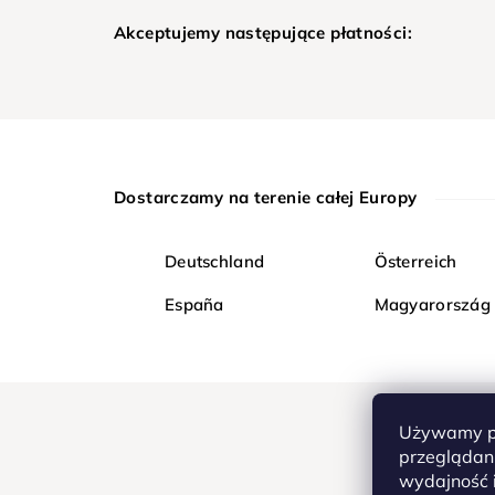
Akceptujemy następujące płatności:
Dostarczamy na terenie całej Europy
Deutschland
Österreich
España
Magyarország
Używamy pl
przeglądani
wydajność i