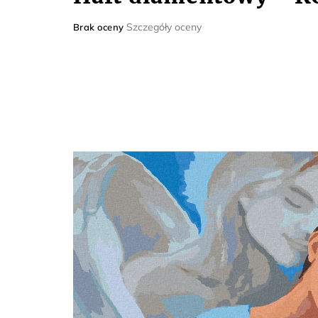
Średnia
Szczegóły oceny
Brak oceny
ocena
produktu
wynosi
0,0
na
5
gwiazdek.