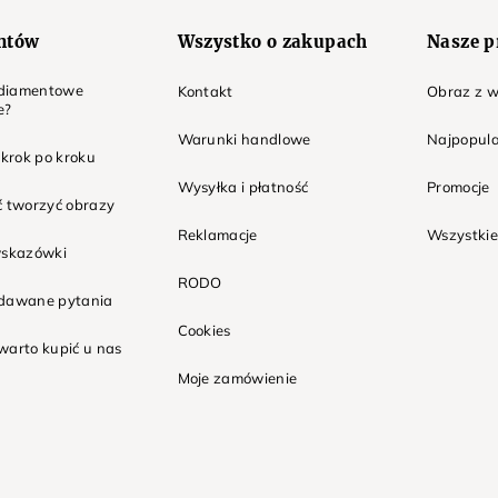
entów
Wszystko o zakupach
Nasze p
t diamentowe
Kontakt
Obraz z w
e?
Warunki handlowe
Najpopula
 krok po kroku
Wysyłka i płatność
Promocje
ć tworzyć obrazy
Reklamacje
Wszystkie
wskazówki
RODO
adawane pytania
Cookies
warto kupić u nas
Moje zamówienie