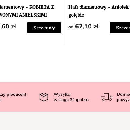
diamentowy - KOBIETA Z
Haft diamentowy - Aniołek 
WONYMI ANIELSKIMI
gołębie
YDŁAMI
,60 zł
62,10 zł
od
Szczegóły
Szcze
szy producent
Wysyłka
Darmo
ie
w ciągu
24
godzin
powyż