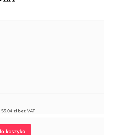
Cena
d
55,04 zł
bez VAT
jednostkowa: