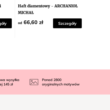
i
Haft diamentowy - ARCHANIOŁ
MICHAŁ
66,60 zł
od
góły
Szczegóły
wa wysyłka
Ponad
2800
ej
145 zł
oryginalnych motywów