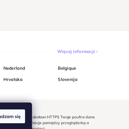
Więcej informacji
Nederland
Belgique
Hrvatska
Slovenija
adzam się
mondi. Dzięki protokołowi HTTPS Twoje poufne dane
e - wszystkie informacje pomiędzy przeglądarką a
w zaszyfrowanej postaci.