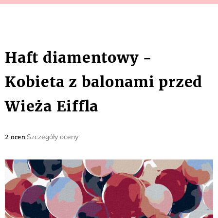
Haft diamentowy -
Kobieta z balonami przed
Wieża Eiffla
Średnia
Szczegóły oceny
2 ocen
ocena
produktu
wynosi
5,0
na
5
gwiazdek.