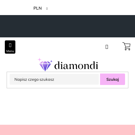
Przejść
do
PLN
treści
Szukaj