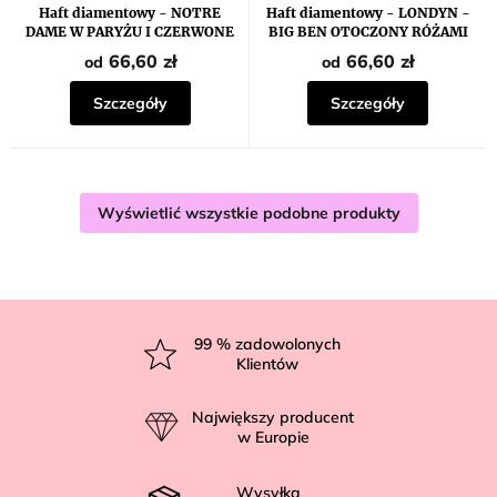
Haft diamentowy - NOTRE
Haft diamentowy - LONDYN -
DAME W PARYŻU I CZERWONE
BIG BEN OTOCZONY RÓŻAMI
KWIATY
66,60 zł
66,60 zł
od
od
Szczegóły
Szczegóły
Wyświetlić wszystkie podobne produkty
S
t
99
% zadowolonych
Klientów
o
p
Największy producent
k
w Europie
a
Wysyłka