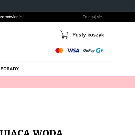
 zamówienie
Zaloguj się
Pusty koszyk
Koszyk
PORADY
IRUJĄCA WODA