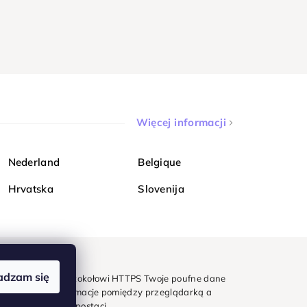
Więcej informacji
Nederland
Belgique
Hrvatska
Slovenija
adzam się
mondi. Dzięki protokołowi HTTPS Twoje poufne dane
e - wszystkie informacje pomiędzy przeglądarką a
w zaszyfrowanej postaci.