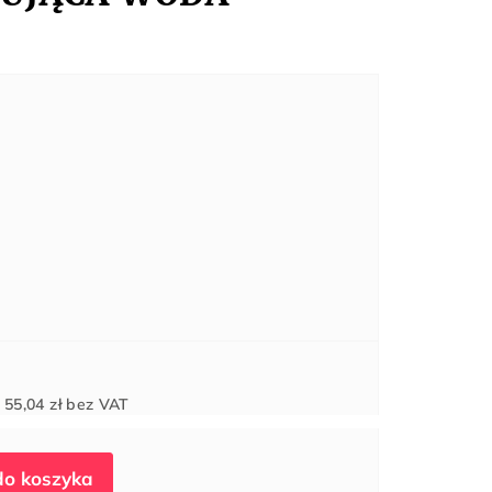
Cena
d
55,04 zł
bez VAT
jednostkowa: