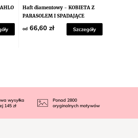
 KAHLO
Haft diamentowy - KOBIETA Z
PARASOLEM I SPADAJĄCE
ARBUZY
66,60 zł
od
góły
Szczegóły
wa wysyłka
Ponad
2800
ej
145 zł
oryginalnych motywów