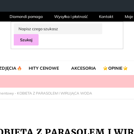
Diamondi pomaga
Wysyłka i płatność
Kontakt
Moje
Szukaj
ZDJĘCIA
HITY CENOWE
AKCESORIA
OPINIE
amentowy - KOBIETA Z PARASOLEM I WIRUJĄCA WODA
KOBIETA Z PARASOLEM I W