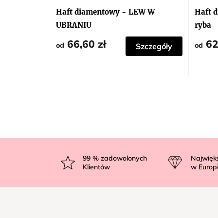
Haft diamentowy - LEW W
Haft 
UBRANIU
ryba
66,60 zł
62
od
od
Szczegóły
S
t
99
% zadowolonych
Najwięk
Klientów
w Europ
o
p
k
a