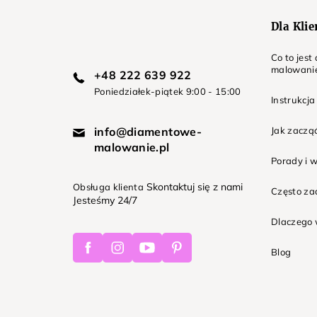
Dla Kli
Co to jes
malowani
+48 222 639 922
Poniedziałek-piątek 9:00 - 15:00
Instrukcja
info@diamentowe-
Jak zaczą
malowanie.pl
Porady i 
Skontaktuj się z nami
Obsługa klienta
Często z
Jesteśmy 24/7
Dlaczego 
Facebook
Instagram
Youtube
Pinterest
Blog