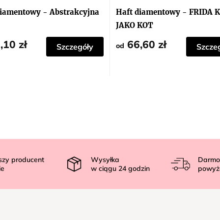
diamentowy - Abstrakcyjna
Haft diamentowy - FRIDA
JAKO KOT
,10 zł
66,60 zł
od
Szczegóły
Szcze
szy producent
Wysyłka
Darmo
ie
w ciągu
24
godzin
powyż