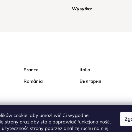
Wysyłka:
France
Italia
România
България
ików cookie, aby umożliwić Ci wygodne
Zg
Kupuj bezpiecznie w Dia
e strony oraz aby stale poprawiać funkcjonalność,
są całkowicie bezpieczn
 użyteczność strony poprzez analizę ruchu na niej.
serwerem są przesyłane 