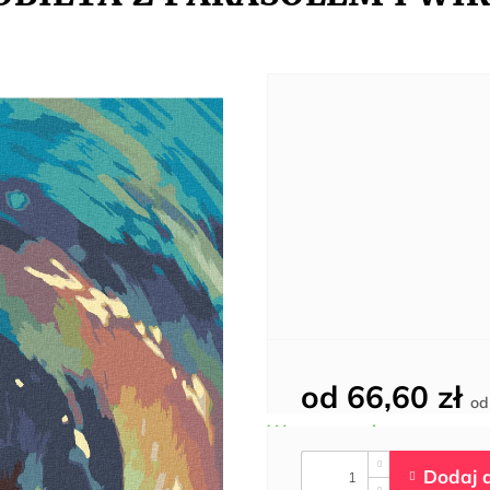
od
66,60 zł
o