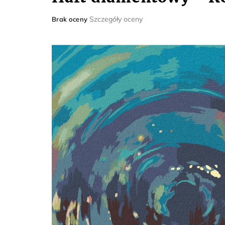
Średnia
Szczegóły oceny
Brak oceny
ocena
produktu
wynosi
0,0
na
5
gwiazdek.