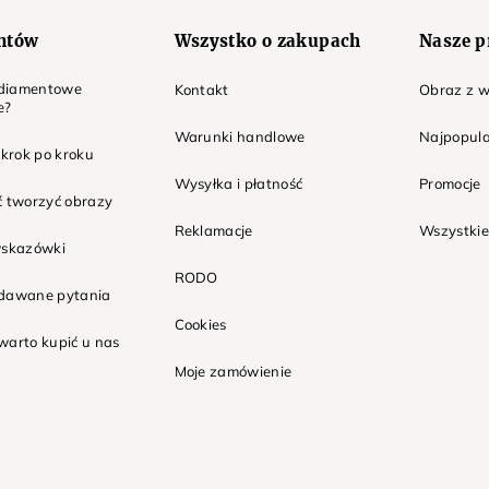
entów
Wszystko o zakupach
Nasze p
t diamentowe
Kontakt
Obraz z w
e?
Warunki handlowe
Najpopula
 krok po kroku
Wysyłka i płatność
Promocje
ć tworzyć obrazy
Reklamacje
Wszystkie
wskazówki
RODO
adawane pytania
Cookies
warto kupić u nas
Moje zamówienie