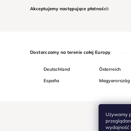
Akceptujemy następujące płatności:
Dostarczamy na terenie całej Europy
Deutschland
Österreich
España
Magyarország
Używamy pl
przeglądani
wydajność i