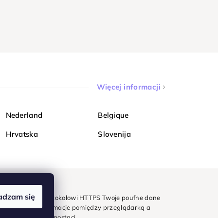
Więcej informacji
Nederland
Belgique
Hrvatska
Slovenija
adzam się
mondi. Dzięki protokołowi HTTPS Twoje poufne dane
e - wszystkie informacje pomiędzy przeglądarką a
w zaszyfrowanej postaci.