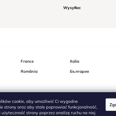
Wysyłka:
France
Italia
România
България
ików cookie, aby umożliwić Ci wygodne
Zg
Kupuj bezpiecznie w Dia
e strony oraz aby stale poprawiać funkcjonalność,
są całkowicie bezpieczn
 użyteczność strony poprzez analizę ruchu na niej.
serwerem są przesyłane 