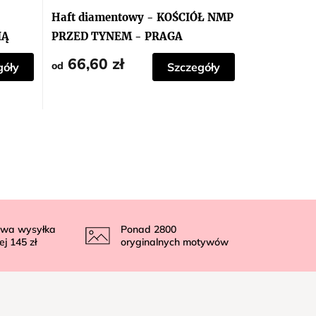
Haft diamentowy - KOŚCIÓŁ NMP
IĄ
PRZED TYNEM - PRAGA
66,60 zł
od
góły
Szczegóły
wa wysyłka
Ponad
2800
ej
145 zł
oryginalnych motywów