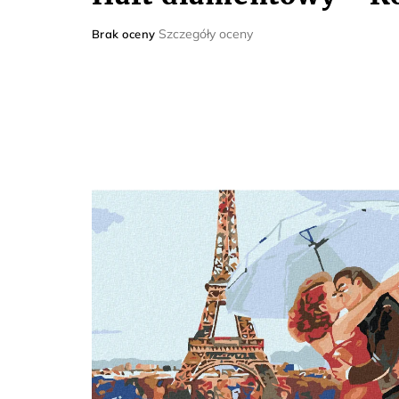
Średnia
Szczegóły oceny
Brak oceny
ocena
produktu
wynosi
0,0
na
5
gwiazdek.