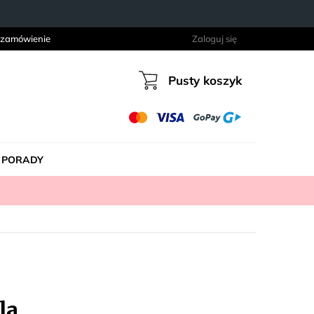
 zamówienie
Zaloguj się
Pusty koszyk
Koszyk
PORADY
la