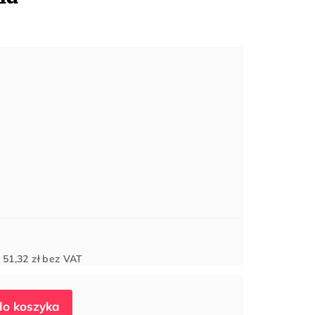
Cena
d
51,32 zł
bez VAT
jednostkowa: