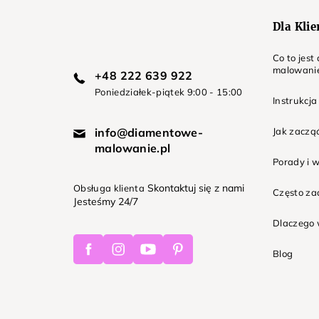
Dla Kli
Co to jes
malowani
+48 222 639 922
Poniedziałek-piątek 9:00 - 15:00
Instrukcja
info@diamentowe-
Jak zaczą
malowanie.pl
Porady i 
Skontaktuj się z nami
Obsługa klienta
Często z
Jesteśmy 24/7
Dlaczego 
Facebook
Instagram
Youtube
Pinterest
Blog