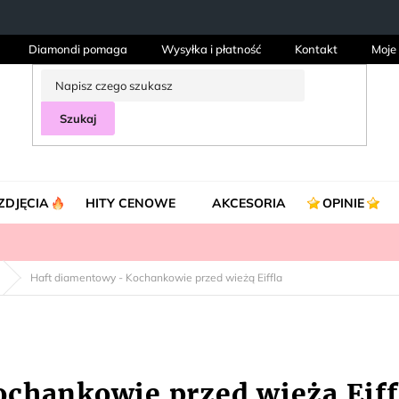
Diamondi pomaga
Wysyłka i płatność
Kontakt
Moje
Szukaj
ZDJĘCIA
HITY CENOWE
AKCESORIA
OPINIE
Haft diamentowy - Kochankowie przed wieżą Eiffla
chankowie przed wieżą Eiff