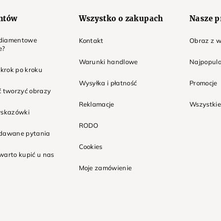
entów
Wszystko o zakupach
Nasze p
t diamentowe
Kontakt
Obraz z w
e?
Warunki handlowe
Najpopula
 krok po kroku
Wysyłka i płatność
Promocje
ć tworzyć obrazy
Reklamacje
Wszystkie
wskazówki
RODO
adawane pytania
Cookies
warto kupić u nas
Moje zamówienie