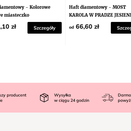
diamentowy - Kolorowe
Haft diamentowy - MOST
e miasteczko
KAROLA W PRADZE JESIEN
,10 zł
66,60 zł
od
Szczegóły
Szcze
szy producent
Wysyłka
Darmo
ie
w ciągu
24
godzin
powyż