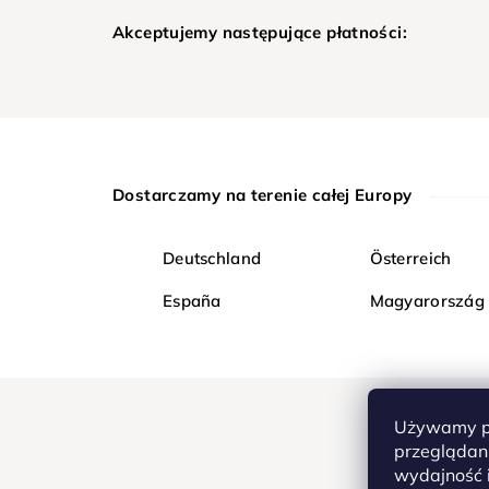
Akceptujemy następujące płatności:
Dostarczamy na terenie całej Europy
Deutschland
Österreich
España
Magyarország
Używamy pl
przeglądani
wydajność i