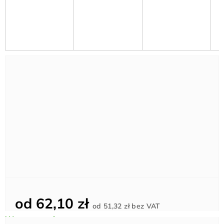
od
62,10 zł
Cena
od
51,32 zł
bez VAT
jednostkowa: