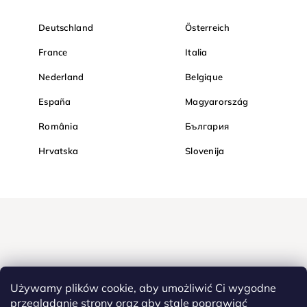
Deutschland
Österreich
France
Italia
Nederland
Belgique
España
Magyarország
România
България
Hrvatska
Slovenija
Używamy plików cookie, aby umożliwić Ci wygodne
przeglądanie strony oraz aby stale poprawiać