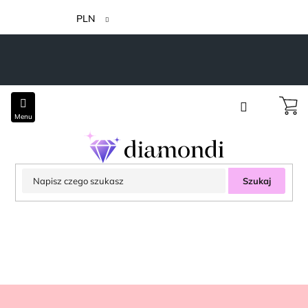
Przejść
do
PLN
treści
Szukaj