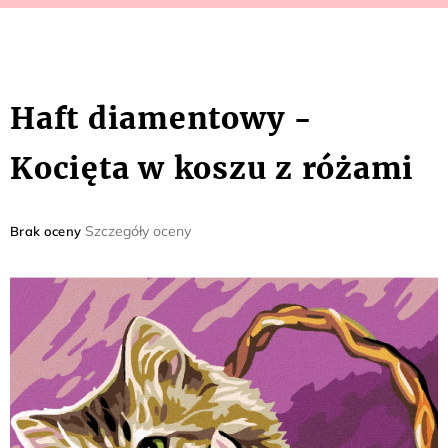
Haft diamentowy -
Kocięta w koszu z różami
Średnia
Szczegóły oceny
Brak oceny
ocena
produktu
wynosi
0,0
na
5
gwiazdek.