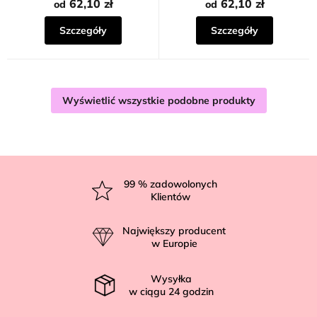
62,10 zł
62,10 zł
od
od
Szczegóły
Szczegóły
Wyświetlić wszystkie podobne produkty
S
t
99
% zadowolonych
Klientów
o
p
Największy producent
k
w Europie
a
Wysyłka
w ciągu
24
godzin