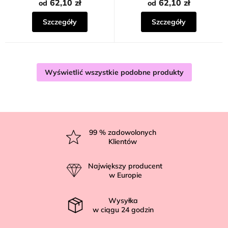
62,10 zł
62,10 zł
od
od
Szczegóły
Szczegóły
Wyświetlić wszystkie podobne produkty
S
t
99
% zadowolonych
Klientów
o
p
Największy producent
k
w Europie
a
Wysyłka
w ciągu
24
godzin