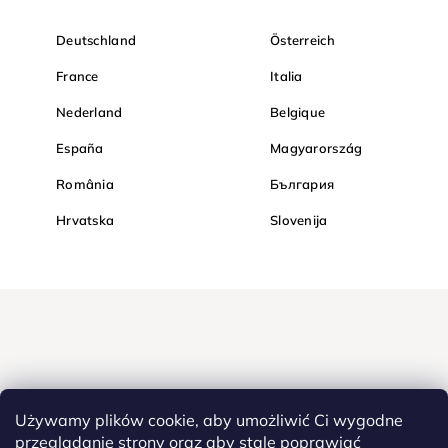
Deutschland
Österreich
France
Italia
Nederland
Belgique
España
Magyarország
România
България
Hrvatska
Slovenija
Używamy plików cookie, aby umożliwić Ci wygodne
przeglądanie strony oraz aby stale poprawiać