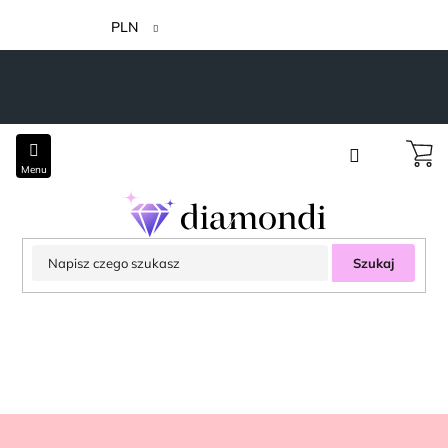
Przejść
do
PLN
treści
Szukaj