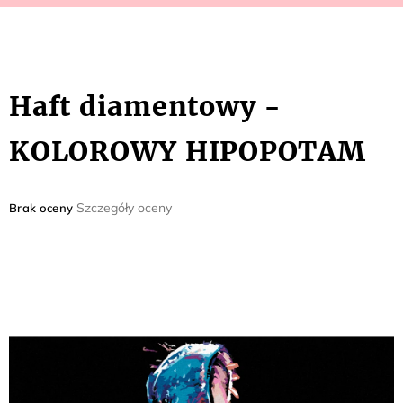
Haft diamentowy -
KOLOROWY HIPOPOTAM
Średnia
Szczegóły oceny
Brak oceny
ocena
produktu
wynosi
0,0
na
5
gwiazdek.