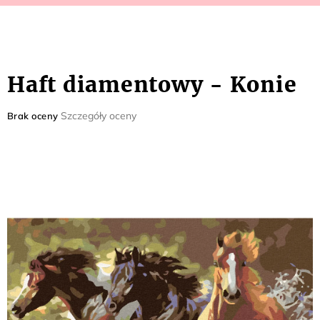
Haft diamentowy - Konie
Średnia
Szczegóły oceny
Brak oceny
ocena
produktu
wynosi
0,0
na
5
gwiazdek.