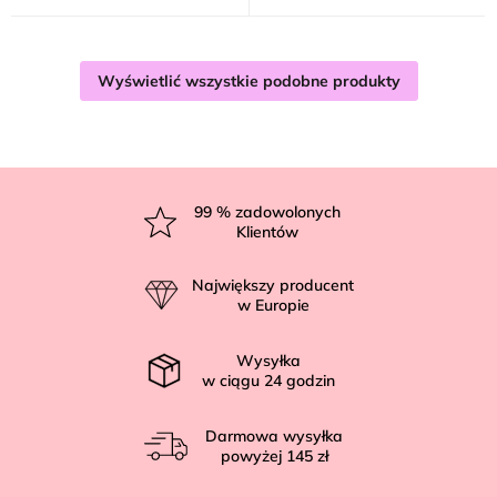
Wyświetlić wszystkie podobne produkty
S
t
99
% zadowolonych
Klientów
o
p
Największy producent
k
w Europie
a
Wysyłka
w ciągu
24
godzin
Darmowa wysyłka
powyżej
145 zł