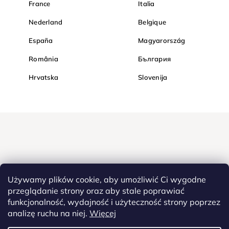
France
Italia
Nederland
Belgique
España
Magyarország
România
България
Hrvatska
Slovenija
Używamy plików cookie, aby umożliwić Ci wygodne
przeglądanie strony oraz aby stale poprawiać
funkcjonalność, wydajność i użyteczność strony poprzez
Kupuj bezpiecznie w Diamondi. Dzięki protokołowi HTTPS Twoje
analizę ruchu na niej.
Więcej
poufne dane są całkowicie bezpieczne - wszystkie informacje
pomiędzy przeglądarką a serwerem są przesyłane w zaszyfrowanej