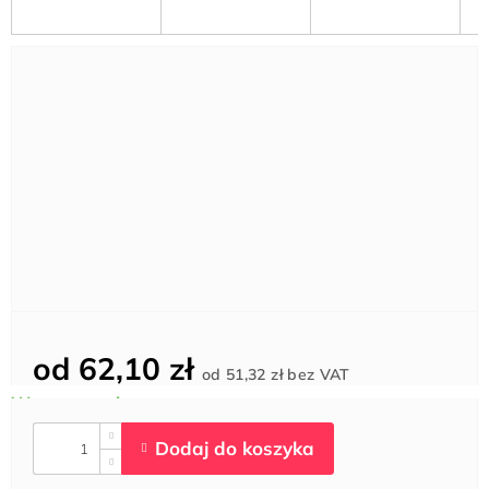
od
62,10 zł
Cena
od
51,32 zł
bez VAT
jednostkowa: