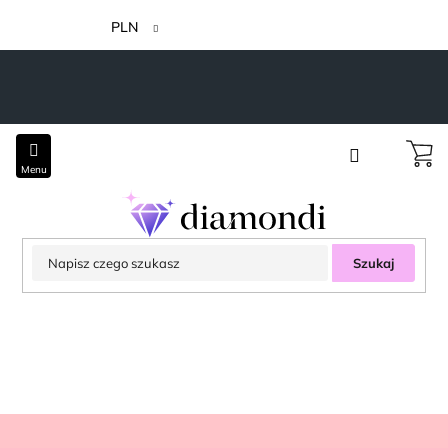
Przejść
do
PLN
treści
Szukaj