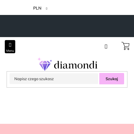
Przejść
do
PLN
treści
Szukaj