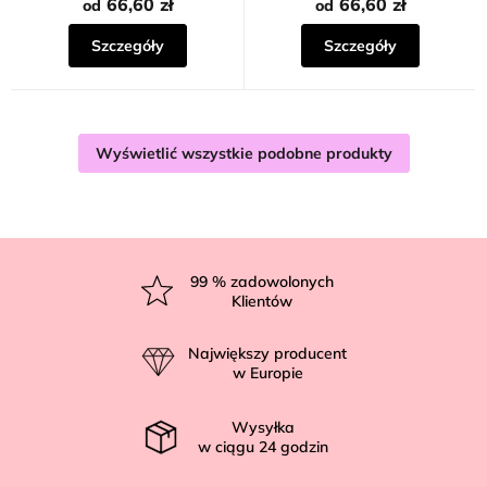
na
66,60 zł
66,60 zł
od
od
5
gwiazdek.
Szczegóły
Szczegóły
Wyświetlić wszystkie podobne produkty
S
t
99
% zadowolonych
Klientów
o
p
Największy producent
k
w Europie
a
Wysyłka
w ciągu
24
godzin