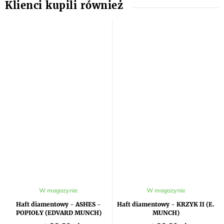
Średnia
W magazynie
W magazynie
ocena
produktu
Haft diamentowy - ASHES -
Haft diamentowy - KRZYK II (E.
wynosi
POPIOŁY (EDVARD MUNCH)
MUNCH)
5,0