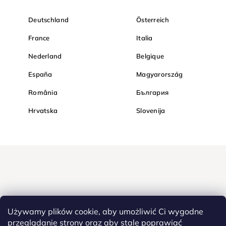
Deutschland
Österreich
France
Italia
Nederland
Belgique
España
Magyarország
România
България
Hrvatska
Slovenija
Używamy plików cookie, aby umożliwić Ci wygodne
przeglądanie strony oraz aby stale poprawiać