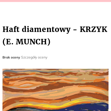
Haft diamentowy - KRZYK
(E. MUNCH)
Średnia
Szczegóły oceny
Brak oceny
ocena
produktu
wynosi
0,0
na
5
gwiazdek.