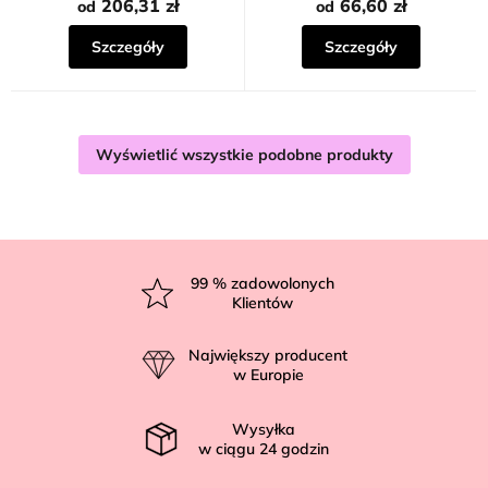
206,31 zł
66,60 zł
od
od
Szczegóły
Szczegóły
Wyświetlić wszystkie podobne produkty
S
t
99
% zadowolonych
Klientów
o
p
Największy producent
k
w Europie
a
Wysyłka
w ciągu
24
godzin