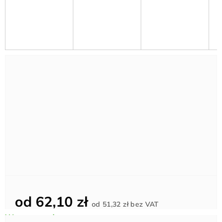
od
62,10 zł
Cena
od
51,32 zł
bez VAT
jednostkowa: