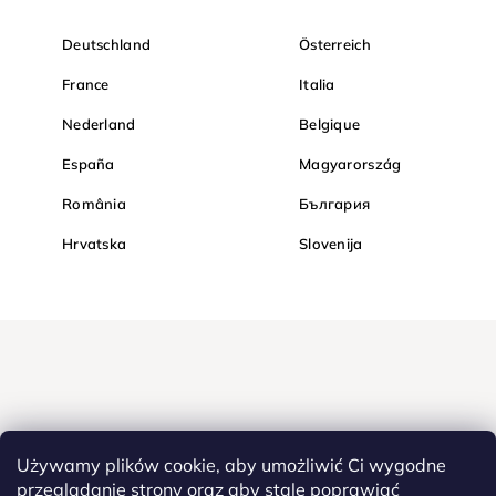
Deutschland
Österreich
France
Italia
Nederland
Belgique
España
Magyarország
România
България
Hrvatska
Slovenija
Używamy plików cookie, aby umożliwić Ci wygodne
przeglądanie strony oraz aby stale poprawiać