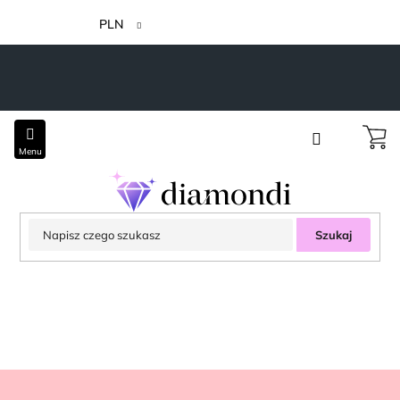
Przejść
do
PLN
treści
Szukaj