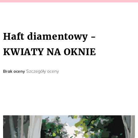
Haft diamentowy -
KWIATY NA OKNIE
Średnia
Szczegóły oceny
Brak oceny
ocena
produktu
wynosi
0,0
na
5
gwiazdek.