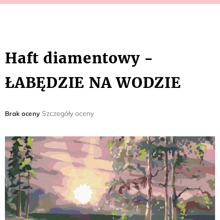
Haft diamentowy -
ŁABĘDZIE NA WODZIE
Średnia
Szczegóły oceny
Brak oceny
ocena
produktu
wynosi
0,0
na
5
gwiazdek.