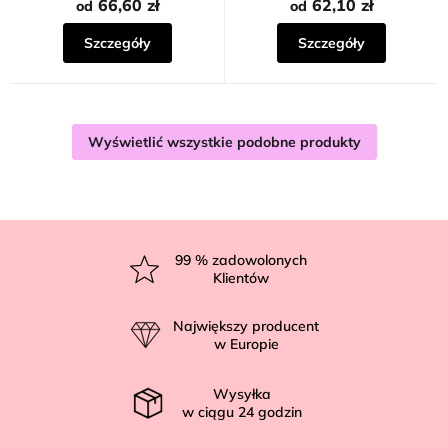
66,60 zł
62,10 zł
od
od
Szczegóły
Szczegóły
Wyświetlić wszystkie podobne produkty
S
t
99
% zadowolonych
Klientów
o
p
Największy producent
k
w Europie
a
Wysyłka
w ciągu
24
godzin