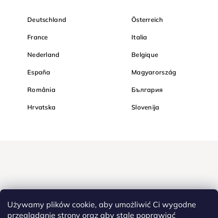
Deutschland
Österreich
France
Italia
Nederland
Belgique
España
Magyarország
România
България
Hrvatska
Slovenija
Używamy plików cookie, aby umożliwić Ci wygodne
przeglądanie strony oraz aby stale poprawiać