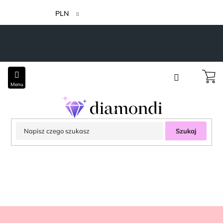
Przejść
do
PLN
treści
Szukaj