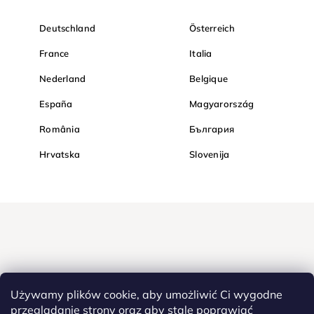
Deutschland
Österreich
France
Italia
Nederland
Belgique
España
Magyarország
România
България
Hrvatska
Slovenija
Używamy plików cookie, aby umożliwić Ci wygodne
przeglądanie strony oraz aby stale poprawiać