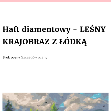
Haft diamentowy - LEŚNY
KRAJOBRAZ Z ŁÓDKĄ
Średnia
Szczegóły oceny
Brak oceny
ocena
produktu
wynosi
0,0
na
5
gwiazdek.