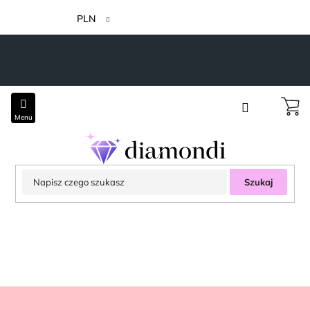
Przejść
do
PLN
treści
Szukaj