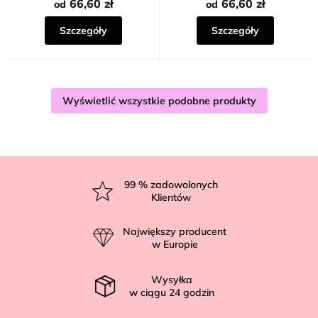
66,60 zł
66,60 zł
od
od
Szczegóły
Szczegóły
Wyświetlić wszystkie podobne produkty
S
t
99
% zadowolonych
Klientów
o
p
Największy producent
k
w Europie
a
Wysyłka
w ciągu
24
godzin