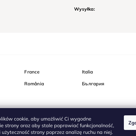
Wysyłka:
France
Italia
România
България
ików cookie, aby umożliwić Ci wygodne
Zg
Kupuj bezpiecznie w Dia
e strony oraz aby stale poprawiać funkcjonalność,
są całkowicie bezpieczn
 użyteczność strony poprzez analizę ruchu na niej.
serwerem są przesyłane 