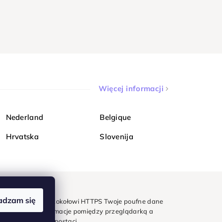
Więcej informacji
Nederland
Belgique
Hrvatska
Slovenija
adzam się
mondi. Dzięki protokołowi HTTPS Twoje poufne dane
e - wszystkie informacje pomiędzy przeglądarką a
w zaszyfrowanej postaci.