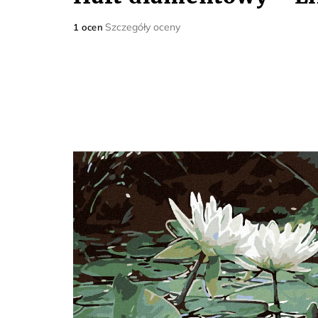
Średnia
Szczegóły oceny
1 ocen
ocena
produktu
wynosi
5,0
na
5
gwiazdek.