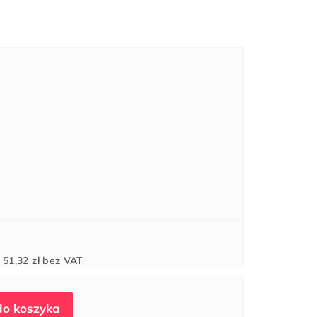
Cena
d
51,32 zł
bez VAT
jednostkowa: