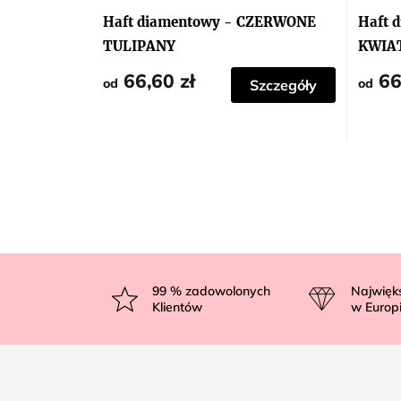
Haft diamentowy - CZERWONE
Haft 
TULIPANY
KWIA
WAZO
66,60 zł
66
od
od
Szczegóły
S
t
99
% zadowolonych
Najwięk
Klientów
w Europ
o
p
k
a