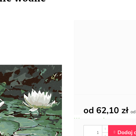
od
62,10 zł
o