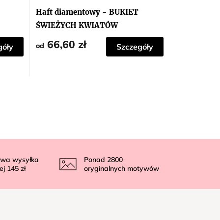
Haft diamentowy - BUKIET
ŚWIEŻYCH KWIATÓW
66,60 zł
od
góły
Szczegóły
wa wysyłka
Ponad
2800
ej
145 zł
oryginalnych motywów