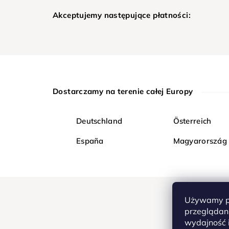
Akceptujemy następujące płatności:
Dostarczamy na terenie całej Europy
Deutschland
Österreich
España
Magyarország
Używamy pl
przeglądani
wydajność i