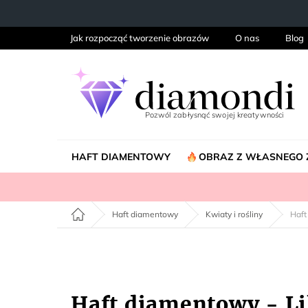
Przejść
do
treści
Jak rozpocząć tworzenie obrazów
O nas
Blog
HAFT DIAMENTOWY
OBRAZ Z WŁASNEGO 
Home
Haft diamentowy
Kwiaty i rośliny
Haft
Haft diamentowy - Li