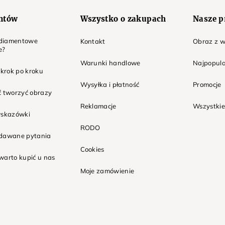
entów
Wszystko o zakupach
Nasze p
t diamentowe
Kontakt
Obraz z w
e?
Warunki handlowe
Najpopula
 krok po kroku
Wysyłka i płatność
Promocje
ć tworzyć obrazy
Reklamacje
Wszystkie
wskazówki
RODO
adawane pytania
Cookies
warto kupić u nas
Moje zamówienie