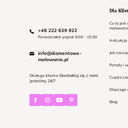
Dla Kli
Co to jes
malowani
+48 222 639 922
Poniedziałek-piątek 9:00 - 15:00
Instrukcja
info@diamentowe-
Jak zaczą
malowanie.pl
Porady i 
Skontaktuj się z nami
Obsługa klienta
Często z
Jesteśmy 24/7
Dlaczego 
Facebook
Instagram
Youtube
Pinterest
Blog