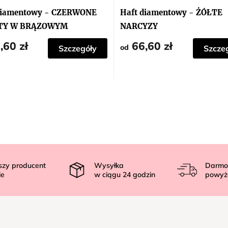
diamentowy - CZERWONE
Haft diamentowy - ŻÓŁTE
TY W BRĄZOWYM
NARCYZY
NIE
,60 zł
66,60 zł
od
Szczegóły
Szcze
szy producent
Wysyłka
Darmo
ie
w ciągu
24
godzin
powyż