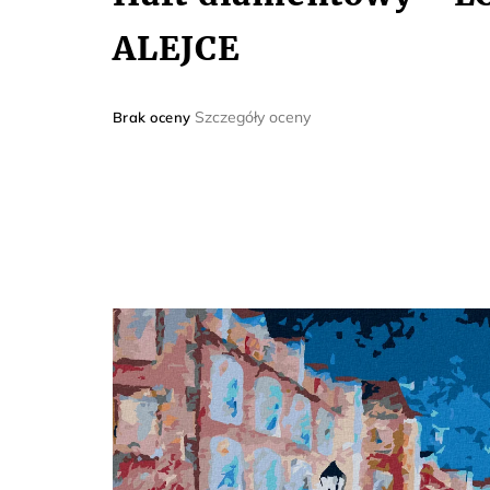
ALEJCE
Średnia
Szczegóły oceny
Brak oceny
ocena
produktu
wynosi
0,0
na
5
gwiazdek.