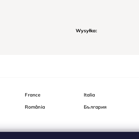
Wysyłka:
France
Italia
România
България