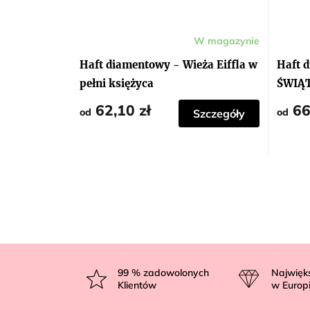
W magazynie
Haft diamentowy - Wieża Eiffla w
Haft 
pełni księżyca
ŚWIĄ
62,10 zł
66
od
od
Szczegóły
S
t
99
% zadowolonych
Najwięk
Klientów
w Europ
o