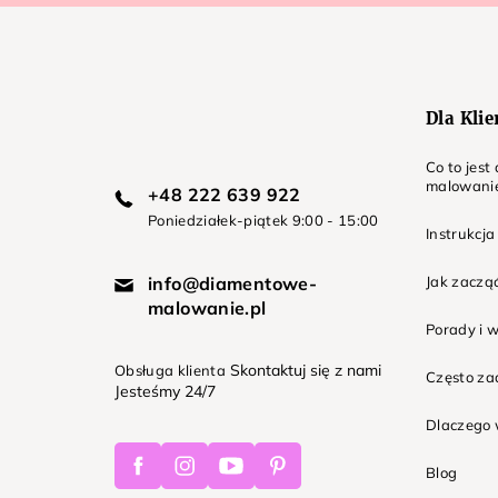
p
k
a
Dla Kli
Co to jes
malowani
+48 222 639 922
Poniedziałek-piątek 9:00 - 15:00
Instrukcja
info@diamentowe-
Jak zaczą
malowanie.pl
Porady i 
Skontaktuj się z nami
Obsługa klienta
Często z
Jesteśmy 24/7
Dlaczego 
Facebook
Instagram
Youtube
Pinterest
Blog