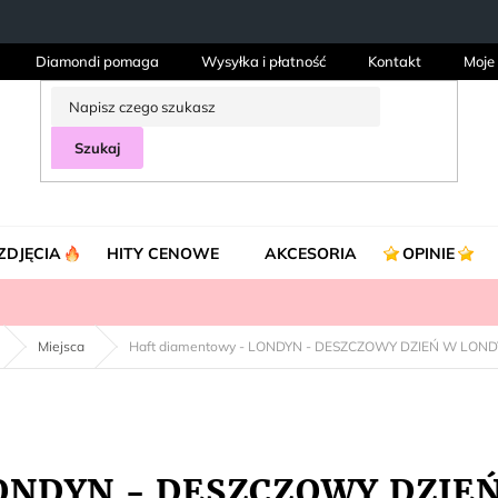
Diamondi pomaga
Wysyłka i płatność
Kontakt
Moje
Szukaj
ZDJĘCIA
HITY CENOWE
AKCESORIA
OPINIE
Miejsca
Haft diamentowy - LONDYN - DESZCZOWY DZIEŃ W LOND
LONDYN - DESZCZOWY DZIE