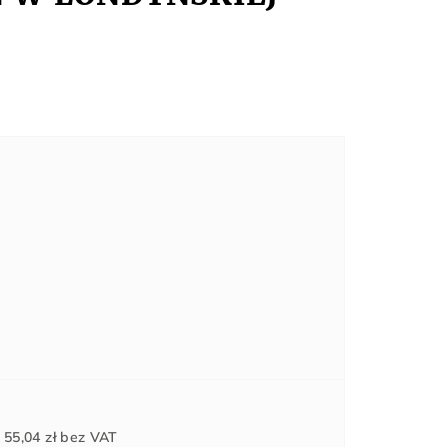
Cena
d
55,04 zł
bez VAT
jednostkowa: