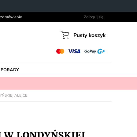
 zamówienie
Zaloguj się
Pusty koszyk
Koszyk
PORADY
YŃSKIEJ ALEJCE
Ń W LONDYŃSKIEJ