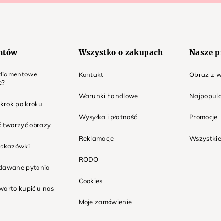
entów
Wszystko o zakupach
Nasze p
t diamentowe
Kontakt
Obraz z w
e?
Warunki handlowe
Najpopula
 krok po kroku
Wysyłka i płatność
Promocje
ć tworzyć obrazy
Reklamacje
Wszystkie
wskazówki
RODO
adawane pytania
Cookies
warto kupić u nas
Moje zamówienie