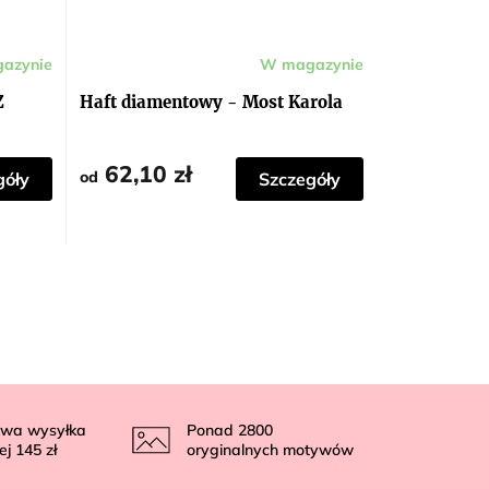
azynie
W magazynie
Z
Haft diamentowy - Most Karola
62,10 zł
od
góły
Szczegóły
wa wysyłka
Ponad
2800
ej
145 zł
oryginalnych motywów