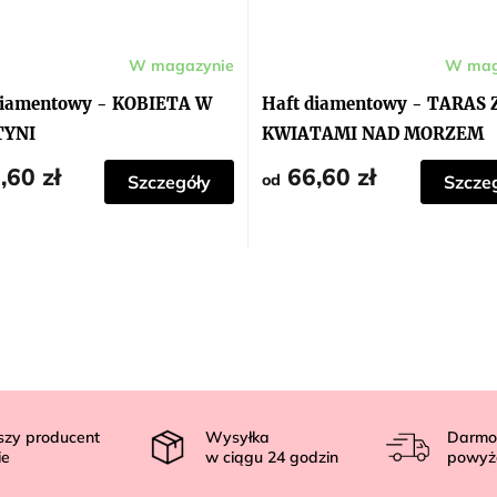
W magazynie
W mag
diamentowy - KOBIETA W
Haft diamentowy - TARAS 
TYNI
KWIATAMI NAD MORZEM
,60 zł
66,60 zł
od
Szczegóły
Szcze
szy producent
Wysyłka
Darmo
ie
w ciągu
24
godzin
powyż