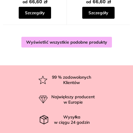
66,60 zł
66,60 zł
od
od
Szczegóły
Szczegóły
Wyświetlić wszystkie podobne produkty
S
t
99
% zadowolonych
Klientów
o
p
Największy producent
k
w Europie
a
Wysyłka
w ciągu
24
godzin