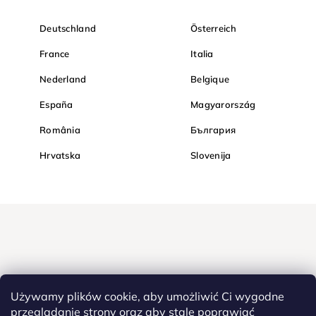
Deutschland
Österreich
France
Italia
Nederland
Belgique
España
Magyarország
România
България
Hrvatska
Slovenija
Używamy plików cookie, aby umożliwić Ci wygodne
przeglądanie strony oraz aby stale poprawiać