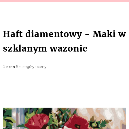
Haft diamentowy - Maki w
szklanym wazonie
Średnia
Szczegóły oceny
1 ocen
ocena
produktu
wynosi
5,0
na
5
gwiazdek.