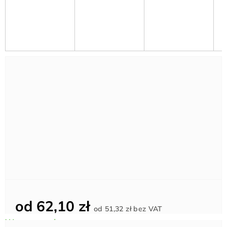
od
62,10 zł
Cena
od
51,32 zł
bez VAT
jednostkowa: