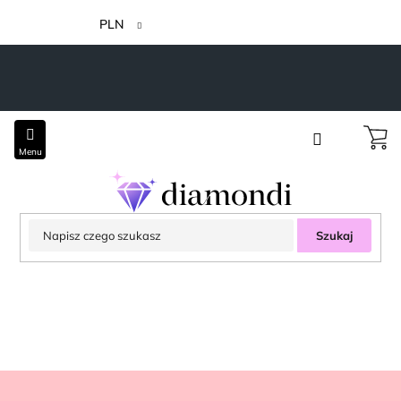
Przejść
do
PLN
treści
Szukaj