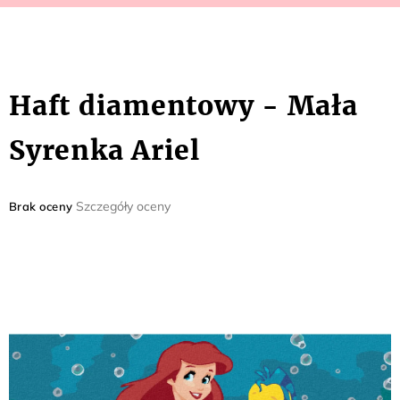
Haft diamentowy - Mała
Syrenka Ariel
Średnia
Szczegóły oceny
Brak oceny
ocena
produktu
wynosi
0,0
na
5
gwiazdek.