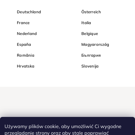
Deutschland
Österreich
France
Italia
Nederland
Belgique
España
Magyarország
România
България
Hrvatska
Slovenija
Używamy plików cookie, aby umożliwić Ci wygodne
przeglądanie strony oraz aby stale poprawiać