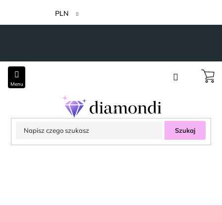
Przejść
do
PLN
treści
Szukaj