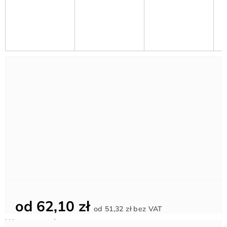
od
62,10 zł
Cena
od
51,32 zł
bez VAT
jednostkowa: