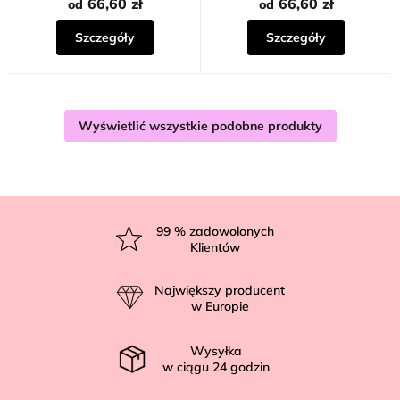
na
66,60 zł
66,60 zł
od
od
5
gwiazdek.
Szczegóły
Szczegóły
Wyświetlić wszystkie podobne produkty
S
t
99
% zadowolonych
Klientów
o
p
Największy producent
k
w Europie
a
Wysyłka
w ciągu
24
godzin