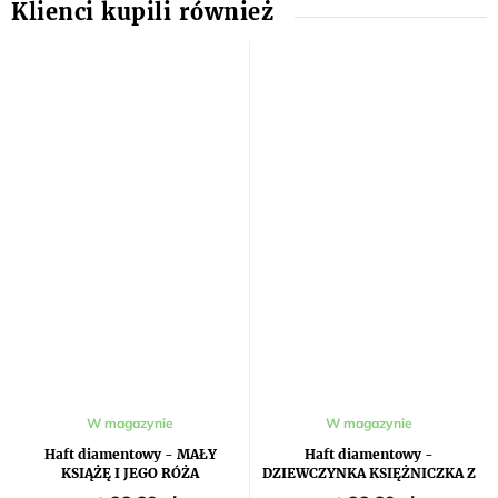
Średnia
W magazynie
W magazynie
ocena
produktu
Haft diamentowy - MAŁY
Haft diamentowy -
wynosi
KSIĄŻĘ I JEGO RÓŻA
DZIEWCZYNKA KSIĘŻNICZKA Z
5,0
JEDNOROŻECEM I TĘCZĄ