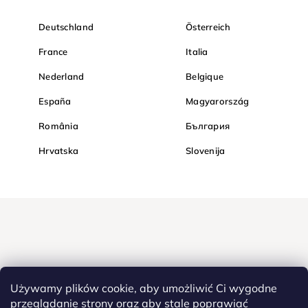
Deutschland
Österreich
France
Italia
Nederland
Belgique
España
Magyarország
România
България
Hrvatska
Slovenija
Używamy plików cookie, aby umożliwić Ci wygodne
przeglądanie strony oraz aby stale poprawiać