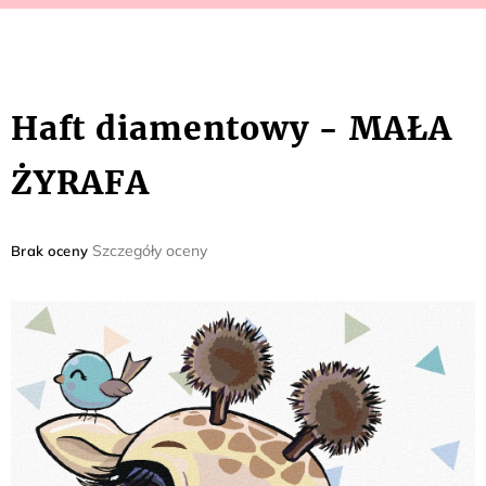
Haft diamentowy - MAŁA
ŻYRAFA
Średnia
Szczegóły oceny
Brak oceny
ocena
produktu
wynosi
0,0
na
5
gwiazdek.