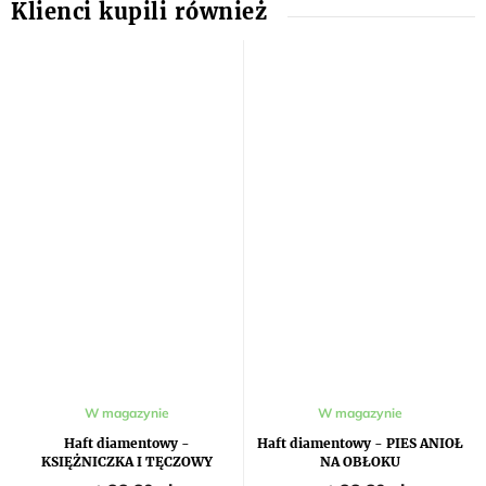
Średnia
W magazynie
W magazynie
ocena
produktu
Haft diamentowy -
Haft diamentowy - PIES ANIOŁ
wynosi
KSIĘŻNICZKA I TĘCZOWY
NA OBŁOKU
5,0
JEDNOROŻEC