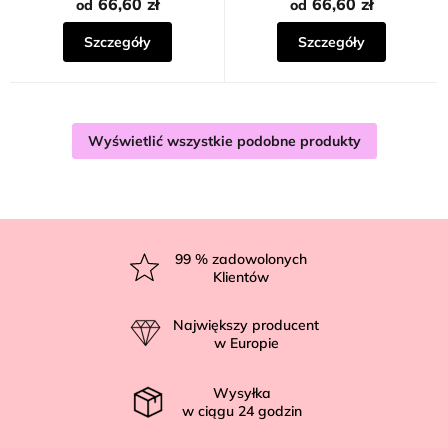
na
66,60 zł
66,60 zł
od
od
5
gwiazdek.
Szczegóły
Szczegóły
Wyświetlić wszystkie podobne produkty
S
t
99
% zadowolonych
Klientów
o
p
Największy producent
k
w Europie
a
Wysyłka
w ciągu
24
godzin