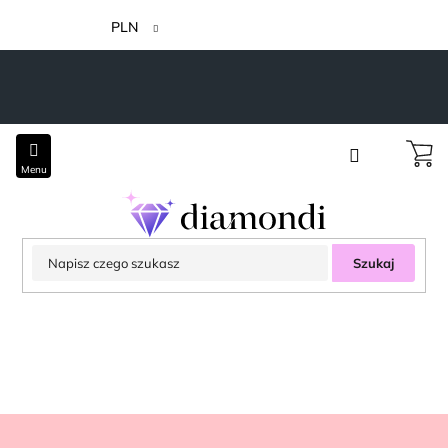
Przejść
do
PLN
treści
Szukaj