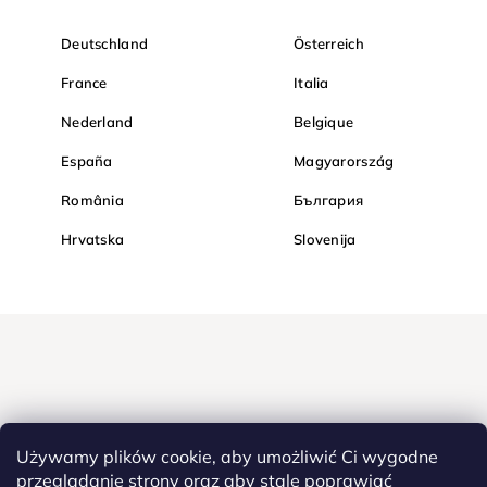
Deutschland
Österreich
France
Italia
Nederland
Belgique
España
Magyarország
România
България
Hrvatska
Slovenija
Używamy plików cookie, aby umożliwić Ci wygodne
przeglądanie strony oraz aby stale poprawiać