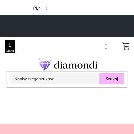
Przejść
do
PLN
treści
Szukaj