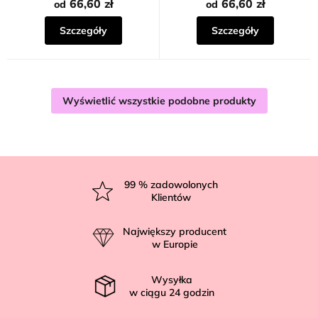
66,60 zł
66,60 zł
od
od
Szczegóły
Szczegóły
Wyświetlić wszystkie podobne produkty
S
t
99
% zadowolonych
Klientów
o
p
Największy producent
k
w Europie
a
Wysyłka
w ciągu
24
godzin