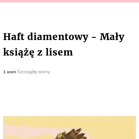
Haft diamentowy - Mały
książę z lisem
Średnia
Szczegóły oceny
1 ocen
ocena
produktu
wynosi
5,0
na
5
gwiazdek.