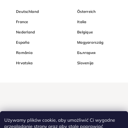
Deutschland
Österreich
France
Italia
Nederland
Belgique
España
Magyarország
România
България
Hrvatska
Slovenija
Używamy plików cookie, aby umożliwić Ci wygodne
przeglądanie strony oraz aby stale poprawiać