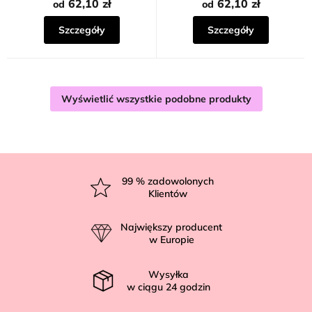
62,10 zł
62,10 zł
od
od
Szczegóły
Szczegóły
Wyświetlić wszystkie podobne produkty
S
t
99
% zadowolonych
Klientów
o
p
Największy producent
k
w Europie
a
Wysyłka
w ciągu
24
godzin