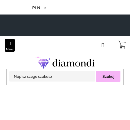
Przejść
do
PLN
treści
Szukaj