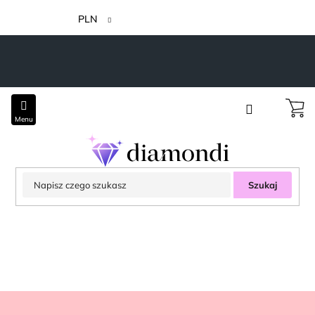
Przejść
do
PLN
treści
Szukaj