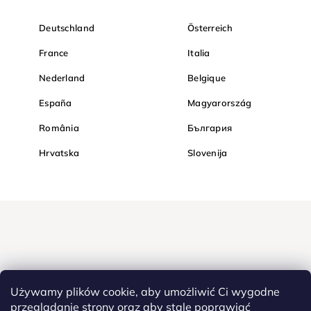
Deutschland
Österreich
France
Italia
Nederland
Belgique
España
Magyarország
România
България
Hrvatska
Slovenija
Używamy plików cookie, aby umożliwić Ci wygodne
przeglądanie strony oraz aby stale poprawiać