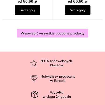
66,60 zł
66,60 zł
od
od
Szczegóły
Szczegóły
Wyświetlić wszystkie podobne produkty
S
t
99
% zadowolonych
Klientów
o
p
Największy producent
k
w Europie
a
Wysyłka
w ciągu
24
godzin