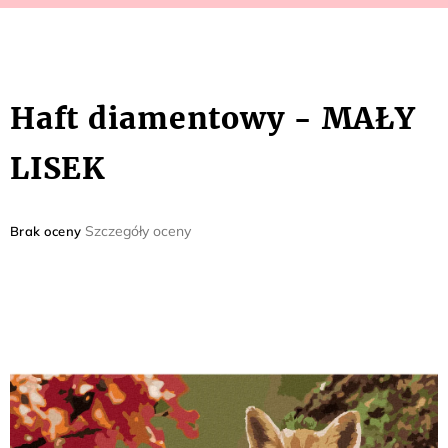
Haft diamentowy - MAŁY
LISEK
Średnia
Szczegóły oceny
Brak oceny
ocena
produktu
wynosi
0,0
na
5
gwiazdek.