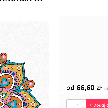
od
66,60 zł
o