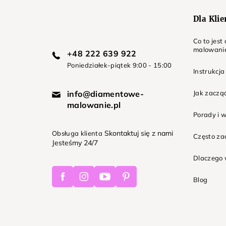
Dla Kli
Co to jes
malowani
+48 222 639 922
Poniedziałek-piątek 9:00 - 15:00
Instrukcja
info@diamentowe-
Jak zaczą
malowanie.pl
Porady i 
Skontaktuj się z nami
Obsługa klienta
Często z
Jesteśmy 24/7
Dlaczego 
Facebook
Instagram
Youtube
Pinterest
Blog