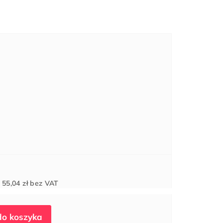
Cena
d
55,04 zł
bez VAT
jednostkowa: