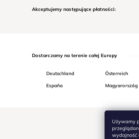
Akceptujemy następujące płatności:
Dostarczamy na terenie całej Europy
Deutschland
Österreich
España
Magyarország
Używamy pl
przeglądani
wydajność i