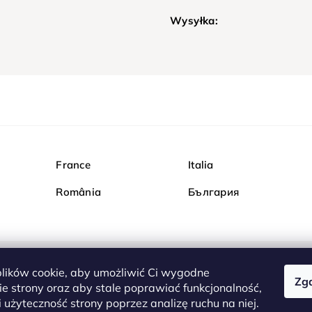
Wysyłka:
France
Italia
România
България
ików cookie, aby umożliwić Ci wygodne
Zg
Kupuj bezpiecznie w Dia
e strony oraz aby stale poprawiać funkcjonalność,
są całkowicie bezpieczn
 użyteczność strony poprzez analizę ruchu na niej.
serwerem są przesyłane 