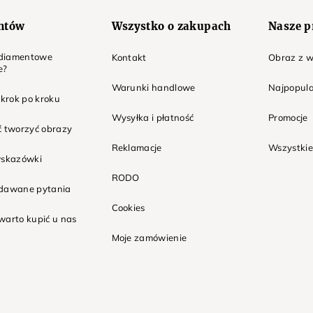
entów
Wszystko o zakupach
Nasze p
t diamentowe
Kontakt
Obraz z w
e?
Warunki handlowe
Najpopula
 krok po kroku
Wysyłka i płatność
Promocje
ć tworzyć obrazy
Reklamacje
Wszystkie
wskazówki
RODO
adawane pytania
Cookies
warto kupić u nas
Moje zamówienie