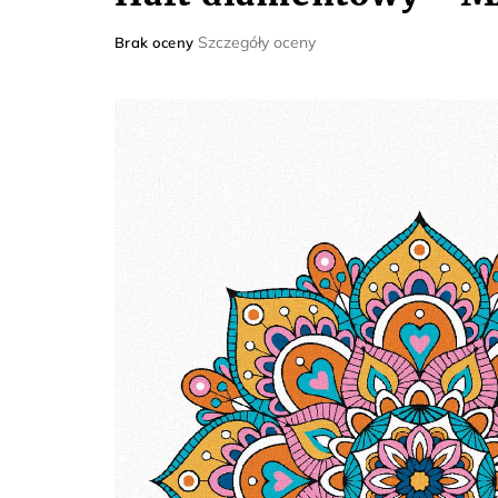
Średnia
Szczegóły oceny
Brak oceny
ocena
produktu
wynosi
0,0
na
5
gwiazdek.