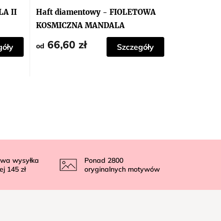
A II
Haft diamentowy - FIOLETOWA
KOSMICZNA MANDALA
66,60 zł
od
góły
Szczegóły
wa wysyłka
Ponad
2800
ej
145 zł
oryginalnych motywów