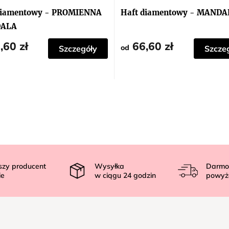
diamentowy - PROMIENNA
Haft diamentowy - MANDAL
ALA
,60 zł
66,60 zł
od
Szczegóły
Szcze
szy producent
Wysyłka
Darmo
ie
w ciągu
24
godzin
powyż