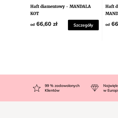
Haft diamentowy - MANDALA
Haft 
KOT
MAND
66,60 zł
66
od
od
Szczegóły
S
t
99
% zadowolonych
Najwięk
Klientów
w Europ
o
p
k
a