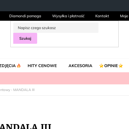
Diamondi pomaga
Wysyłka i płatność
Kontakt
Moje
Szukaj
ZDJĘCIA
HITY CENOWE
AKCESORIA
OPINIE
entowy - MANDALA III
ANDALA III