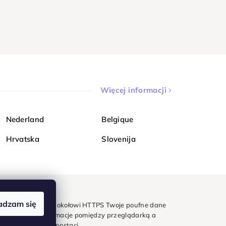
Więcej informacji
Nederland
Belgique
Hrvatska
Slovenija
adzam się
mondi. Dzięki protokołowi HTTPS Twoje poufne dane
e - wszystkie informacje pomiędzy przeglądarką a
w zaszyfrowanej postaci.