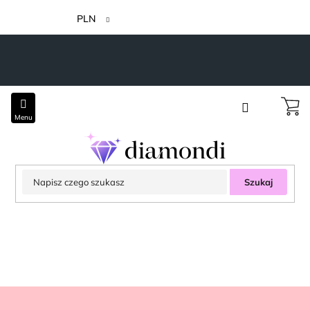
Przejść
do
PLN
treści
Szukaj