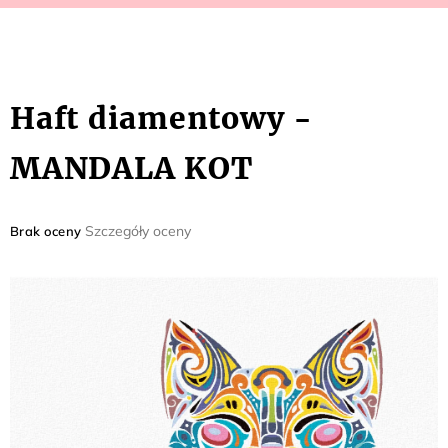
Haft diamentowy -
MANDALA KOT
Średnia
Szczegóły oceny
Brak oceny
ocena
produktu
wynosi
0,0
na
5
gwiazdek.