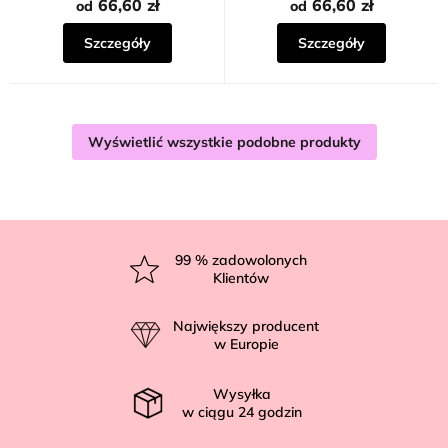
66,60 zł
66,60 zł
od
od
Szczegóły
Szczegóły
Wyświetlić wszystkie podobne produkty
S
t
99
% zadowolonych
Klientów
o
p
Największy producent
k
w Europie
a
Wysyłka
w ciągu
24
godzin