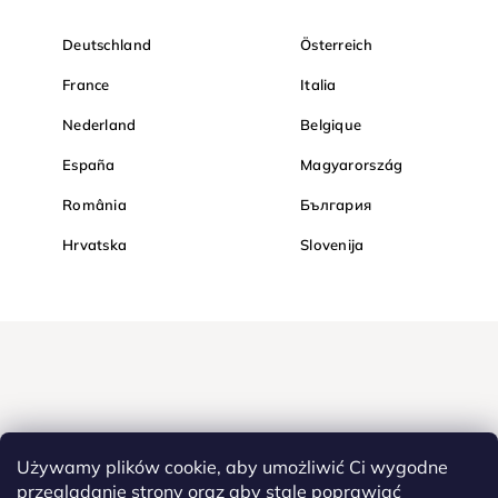
Deutschland
Österreich
France
Italia
Nederland
Belgique
España
Magyarország
România
България
Hrvatska
Slovenija
Używamy plików cookie, aby umożliwić Ci wygodne
przeglądanie strony oraz aby stale poprawiać