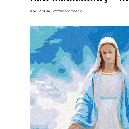
Średnia
Szczegóły oceny
Brak oceny
ocena
produktu
wynosi
0,0
na
5
gwiazdek.