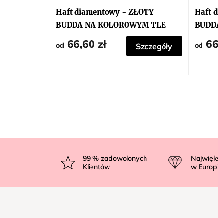
Haft diamentowy - ZŁOTY
Haft 
BUDDA NA KOLOROWYM TLE
BUDDA
66,60 zł
66
od
od
Szczegóły
S
t
99
% zadowolonych
Najwięk
Klientów
w Europ
o
p
k
a