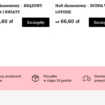
diamentowy - BRĄZOWY
Haft diamentowy - BUDDA
 I KWIATY
LOTOSIE
,60 zł
66,60 zł
od
Szczegóły
Szcze
szy producent
Wysyłka
Darmo
ie
w ciągu
24
godzin
powyż