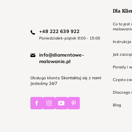
Dla Kli
Co to jes
malowani
+48 222 639 922
Poniedziałek-piątek 9:00 - 15:00
Instrukcja
info@diamentowe-
Jak zaczą
malowanie.pl
Porady i 
Skontaktuj się z nami
Obsługa klienta
Często z
Jesteśmy 24/7
Dlaczego 
Facebook
Instagram
Youtube
Pinterest
Blog