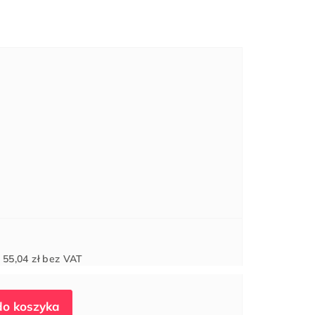
Cena
d
55,04 zł
bez VAT
jednostkowa: