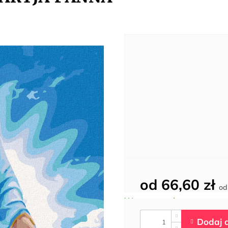
od
66,60 zł
o