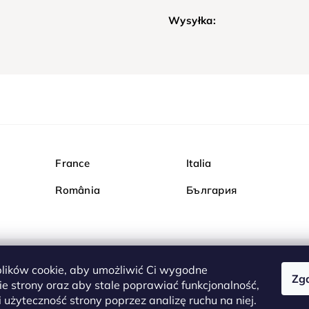
Wysyłka:
France
Italia
România
България
ików cookie, aby umożliwić Ci wygodne
Zg
Kupuj bezpiecznie w Dia
e strony oraz aby stale poprawiać funkcjonalność,
są całkowicie bezpieczn
 użyteczność strony poprzez analizę ruchu na niej.
serwerem są przesyłane 