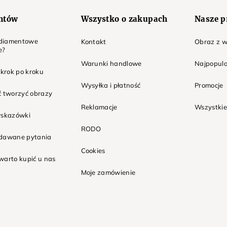
entów
Wszystko o zakupach
Nasze p
t diamentowe
Kontakt
Obraz z w
e?
Warunki handlowe
Najpopula
 krok po kroku
Wysyłka i płatność
Promocje
ć tworzyć obrazy
Reklamacje
Wszystkie
wskazówki
RODO
adawane pytania
Cookies
warto kupić u nas
Moje zamówienie