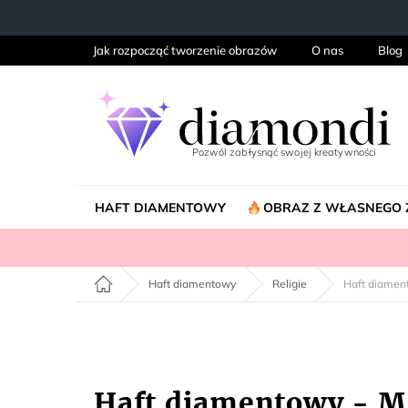
Przejść
do
treści
Jak rozpocząć tworzenie obrazów
O nas
Blog
HAFT DIAMENTOWY
OBRAZ Z WŁASNEGO 
Home
Haft diamentowy
Religie
Haft diame
Haft diamentowy - 