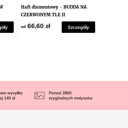
 W
Haft diamentowy - BUDDA NA
CZERWONYM TLE II
66,60 zł
od
góły
Szczegóły
wa wysyłka
Ponad
2800
ej
145 zł
oryginalnych motywów