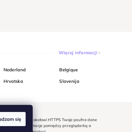
Więcej informacji
Nederland
Belgique
Hrvatska
Slovenija
adzam się
mondi. Dzięki protokołowi HTTPS Twoje poufne dane
e - wszystkie informacje pomiędzy przeglądarką a
w zaszyfrowanej postaci.