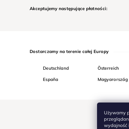
Akceptujemy następujące płatności:
Dostarczamy na terenie całej Europy
Deutschland
Österreich
España
Magyarország
Używamy pl
przeglądani
wydajność i