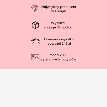
p
Największy producent
k
w Europie
a
Wysyłka
w ciągu
24
godzin
Darmowa wysyłka
powyżej
145 zł
Ponad
2800
oryginalnych motywów