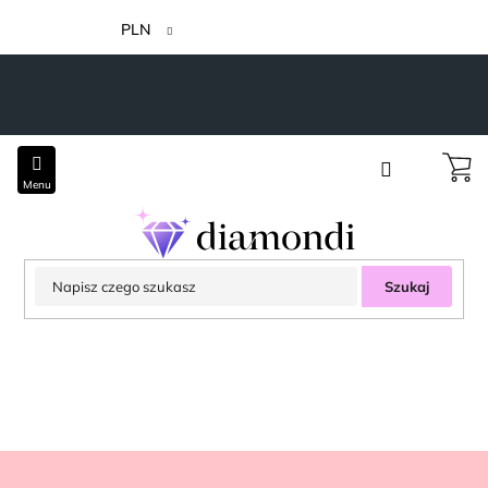
Przejść
do
PLN
treści
Szukaj