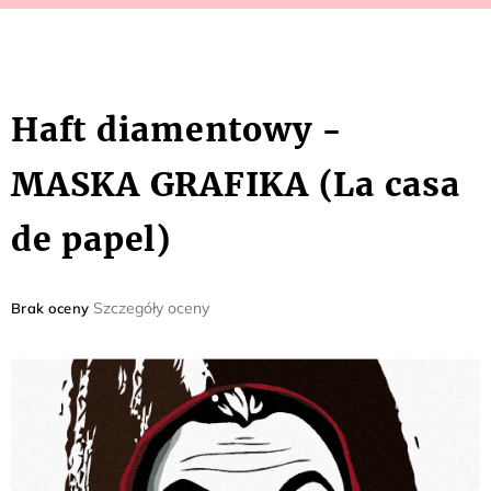
Haft diamentowy -
MASKA GRAFIKA (La casa
de papel)
Średnia
Szczegóły oceny
Brak oceny
ocena
produktu
wynosi
0,0
na
5
gwiazdek.