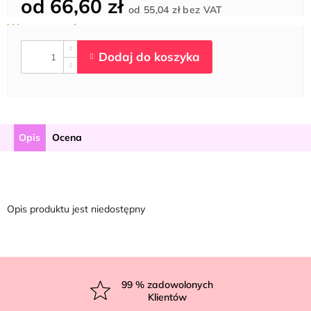
od
66,60 zł
Cena
od
55,04 zł
bez VAT
jednostkowa:
Opis
Ocena
Opis produktu jest niedostępny
S
t
99
% zadowolonych
Klientów
o