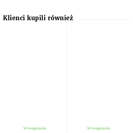
Średnia
W magazynie
W magazynie
ocena