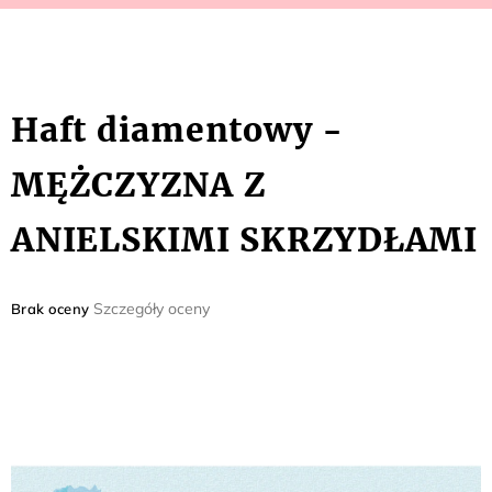
Haft diamentowy -
MĘŻCZYZNA Z
ANIELSKIMI SKRZYDŁAMI
Średnia
Szczegóły oceny
Brak oceny
ocena
produktu
wynosi
0,0
na
5
gwiazdek.