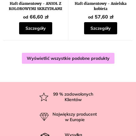
produktu
Haft diamentowy - ANIOŁ Z
Haft diamentowy - Anielska
wynosi
KOLOROWYMI SKRZYDŁAMI
kobieta
5,0
na
66,60 zł
57,60 zł
od
od
5
gwiazdek.
Szczegóły
Szczegóły
Wyświetlić wszystkie podobne produkty
S
t
99
% zadowolonych
Klientów
o
p
Największy producent
k
w Europie
a
Wysyłka