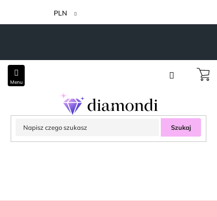
Przejść
do
PLN
treści
Szukaj