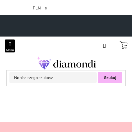
Przejść
do
PLN
treści
Szukaj