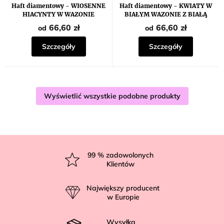
Haft diamentowy - WIOSENNE
Haft diamentowy - KWIATY W
HIACYNTY W WAZONIE
BIAŁYM WAZONIE Z BIAŁĄ
FILIŻANKĄ
66,60 zł
66,60 zł
od
od
Szczegóły
Szczegóły
Wyświetlić wszystkie podobne produkty
S
t
99
% zadowolonych
Klientów
o
p
Największy producent
k
w Europie
a
Wysyłka