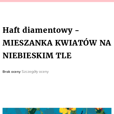
Haft diamentowy -
MIESZANKA KWIATÓW NA
NIEBIESKIM TLE
Średnia
Szczegóły oceny
Brak oceny
ocena
produktu
wynosi
0,0
na
5
gwiazdek.