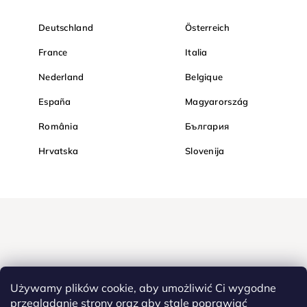
Deutschland
Österreich
France
Italia
Nederland
Belgique
España
Magyarország
România
България
Hrvatska
Slovenija
Używamy plików cookie, aby umożliwić Ci wygodne
przeglądanie strony oraz aby stale poprawiać