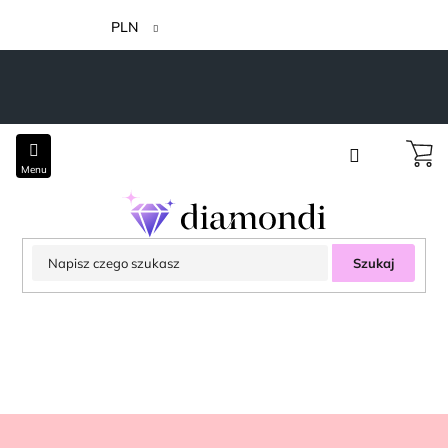
Przejść
do
PLN
treści
Szukaj