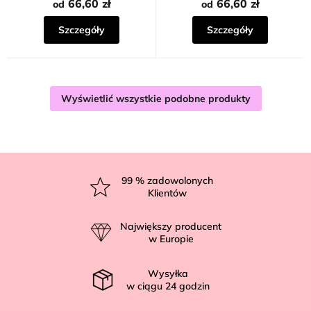
66,60 zł
66,60 zł
od
od
Szczegóły
Szczegóły
Wyświetlić wszystkie podobne produkty
S
t
99
% zadowolonych
Klientów
o
p
Największy producent
k
w Europie
a
Wysyłka
w ciągu
24
godzin