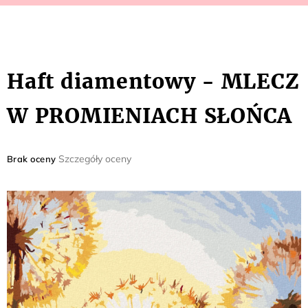
Haft diamentowy - MLECZ
W PROMIENIACH SŁOŃCA
Średnia
Szczegóły oceny
Brak oceny
ocena
produktu
wynosi
0,0
na
5
gwiazdek.