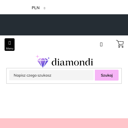
Przejść
do
PLN
treści
Szukaj