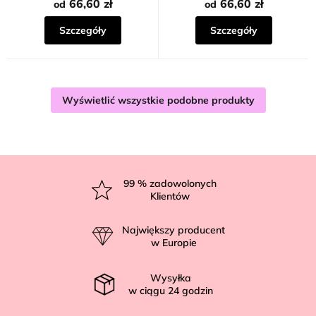
66,60 zł
66,60 zł
od
od
Szczegóły
Szczegóły
Wyświetlić wszystkie podobne produkty
S
t
99
% zadowolonych
Klientów
o
p
Największy producent
k
w Europie
a
Wysyłka
w ciągu
24
godzin