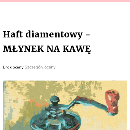
Haft diamentowy -
MŁYNEK NA KAWĘ
Średnia
Szczegóły oceny
Brak oceny
ocena
produktu
wynosi
0,0
na
5
gwiazdek.