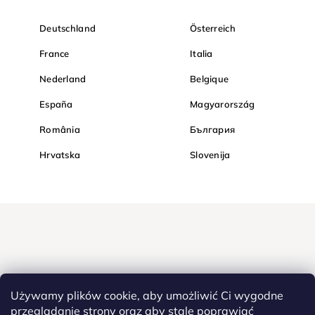
Deutschland
Österreich
France
Italia
Nederland
Belgique
España
Magyarország
România
България
Hrvatska
Slovenija
Używamy plików cookie, aby umożliwić Ci wygodne
przeglądanie strony oraz aby stale poprawiać