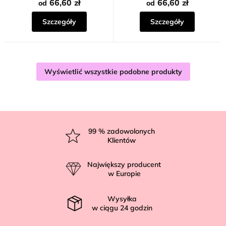
66,60 zł
66,60 zł
od
od
Szczegóły
Szczegóły
Wyświetlić wszystkie podobne produkty
S
t
99
% zadowolonych
Klientów
o
p
Największy producent
k
w Europie
a
Wysyłka
w ciągu
24
godzin