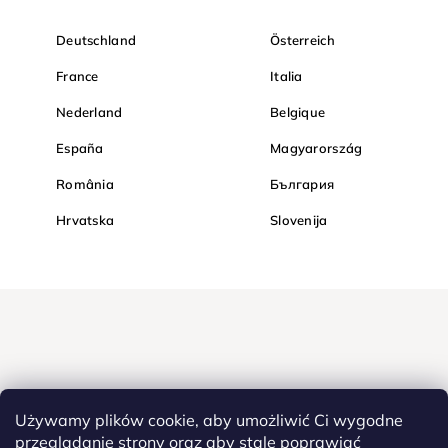
Deutschland
Österreich
France
Italia
Nederland
Belgique
España
Magyarország
România
България
Hrvatska
Slovenija
Używamy plików cookie, aby umożliwić Ci wygodne
przeglądanie strony oraz aby stale poprawiać