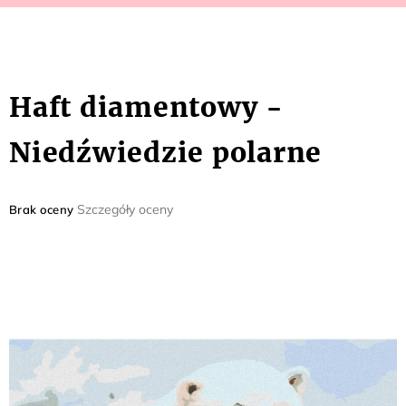
Haft diamentowy -
Niedźwiedzie polarne
Średnia
Szczegóły oceny
Brak oceny
ocena
produktu
wynosi
0,0
na
5
gwiazdek.