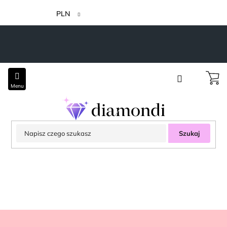
Przejść
do
PLN
treści
Szukaj