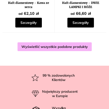
Haft diamentowy - Kawa ze
Haft diamentowy - DWIE
serca
LAMPKI I RÓŻE
62,10 zł
66,60 zł
od
od
Szczegóły
Szczegóły
Wyświetlić wszystkie podobne produkty
S
t
99
% zadowolonych
Klientów
o
p
Największy producent
k
w Europie
a
Wysyłka