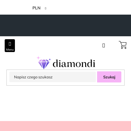
Przejść
do
PLN
treści
Szukaj