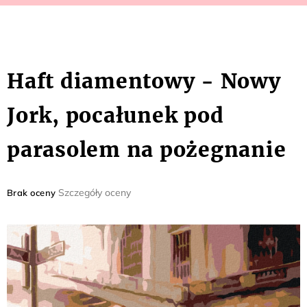
Haft diamentowy - Nowy
Jork, pocałunek pod
parasolem na pożegnanie
Średnia
Szczegóły oceny
Brak oceny
ocena
produktu
wynosi
0,0
na
5
gwiazdek.