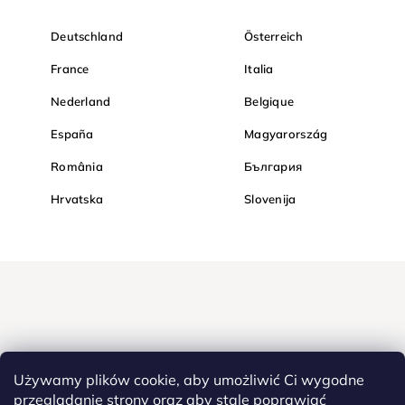
Deutschland
Österreich
France
Italia
Nederland
Belgique
España
Magyarország
România
България
Hrvatska
Slovenija
Używamy plików cookie, aby umożliwić Ci wygodne
przeglądanie strony oraz aby stale poprawiać