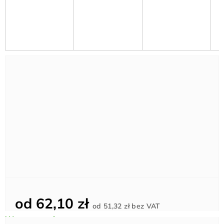
od
62,10 zł
Cena
od
51,32 zł
bez VAT
jednostkowa: