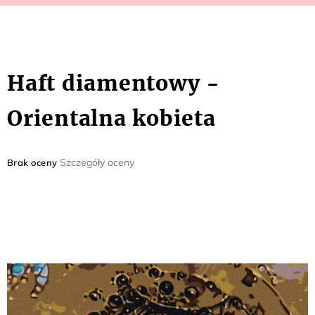
Haft diamentowy -
Orientalna kobieta
Średnia
Szczegóły oceny
Brak oceny
ocena
produktu
wynosi
0,0
na
5
gwiazdek.