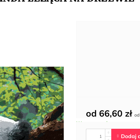
od
66,60 zł
o