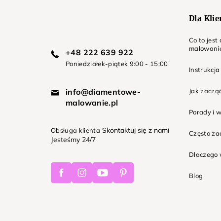
Dla Kli
Co to jes
malowani
+48 222 639 922
Poniedziałek-piątek 9:00 - 15:00
Instrukcja
info@diamentowe-
Jak zaczą
malowanie.pl
Porady i 
Skontaktuj się z nami
Obsługa klienta
Często z
Jesteśmy 24/7
Dlaczego 
Facebook
Instagram
Youtube
Pinterest
Blog