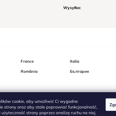
Wysyłka:
France
Italia
România
България
ików cookie, aby umożliwić Ci wygodne
Zg
Kupuj bezpiecznie w Dia
e strony oraz aby stale poprawiać funkcjonalność,
są całkowicie bezpieczn
 użyteczność strony poprzez analizę ruchu na niej.
serwerem są przesyłane 