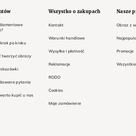
entów
Wszystko o zakupach
Nasze p
t diamentowe
Kontakt
Obraz z w
e?
Warunki handlowe
Najpopula
 krok po kroku
Wysyłka i płatność
Promocje
ć tworzyć obrazy
Reklamacje
Wszystkie
wskazówki
RODO
adawane pytania
Cookies
warto kupić u nas
Moje zamówienie