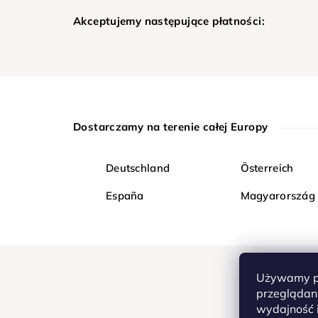
Akceptujemy następujące płatności:
Dostarczamy na terenie całej Europy
Deutschland
Österreich
España
Magyarország
Używamy pl
przeglądani
wydajność i