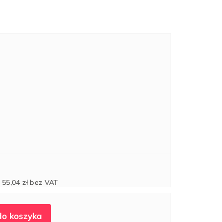
Cena
d
55,04 zł
bez VAT
jednostkowa: