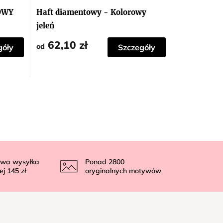
OWY
Haft diamentowy - Kolorowy
jeleń
62,10 zł
od
góły
Szczegóły
wa wysyłka
Ponad
2800
ej
145 zł
oryginalnych motywów