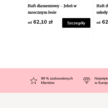
Haft diamentowy - Jeleń w
Haft d
mrocznym lesie
młod
62,10 zł
62
od
od
Szczegóły
S
t
99
% zadowolonych
Najwięk
Klientów
w Europ
o
p
k
a