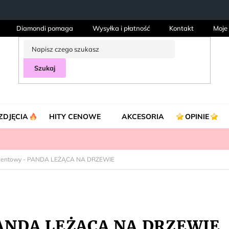
Diamondi pomaga
Wysyłka i płatność
Kontakt
Moje
Szukaj
ZDJĘCIA
HITY CENOWE
AKCESORIA
OPINIE
amentowy - PANDA LEŻĄCA NA DRZEWIE
PANDA LEŻĄCA NA DRZEWIE