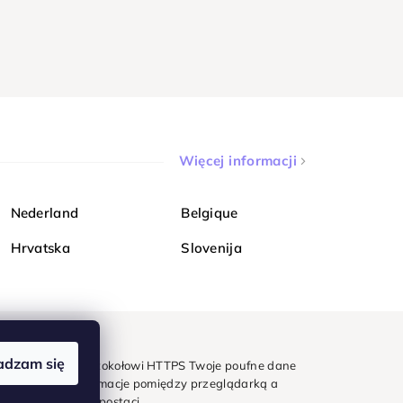
Więcej informacji
Nederland
Belgique
Hrvatska
Slovenija
adzam się
mondi. Dzięki protokołowi HTTPS Twoje poufne dane
e - wszystkie informacje pomiędzy przeglądarką a
w zaszyfrowanej postaci.