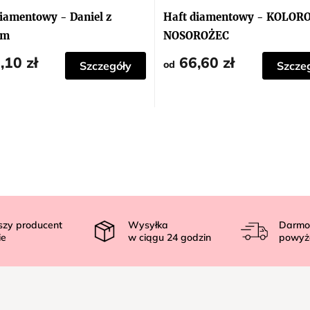
iamentowy - Daniel z
Haft diamentowy - KOLOR
ym
NOSOROŻEC
,10 zł
66,60 zł
od
Szczegóły
Szcze
szy producent
Wysyłka
Darmo
ie
w ciągu
24
godzin
powyż