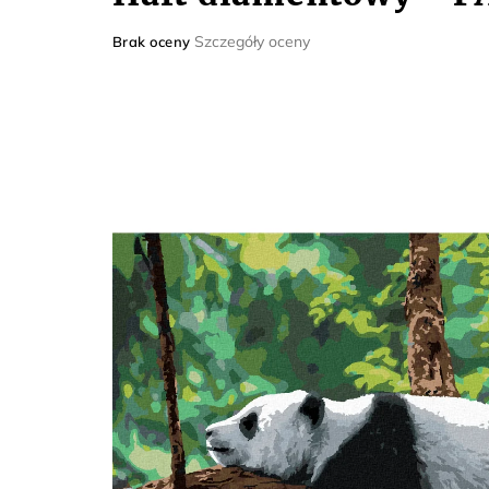
Średnia
Szczegóły oceny
Brak oceny
ocena
produktu
wynosi
0,0
na
5
gwiazdek.