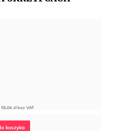
Cena
d
55,04 zł
bez VAT
jednostkowa: