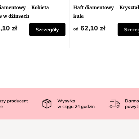
diamentowy - Kobieta
Haft diamentowy - Kryszta
s w dżinsach
kula
,10 zł
62,10 zł
od
Szczegóły
Szcze
szy producent
Wysyłka
Darmo
ie
w ciągu
24
godzin
powyż