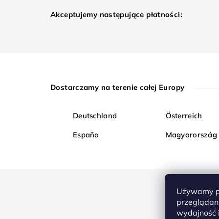
Akceptujemy następujące płatności:
Dostarczamy na terenie całej Europy
Deutschland
Österreich
España
Magyarország
Używamy pl
przeglądani
wydajność i