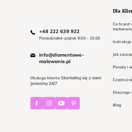
Dla Kli
Co to jes
malowani
+48 222 639 922
Poniedziałek-piątek 9:00 - 15:00
Instrukcja
info@diamentowe-
Jak zaczą
malowanie.pl
Porady i 
Skontaktuj się z nami
Obsługa klienta
Często z
Jesteśmy 24/7
Dlaczego 
Facebook
Instagram
Youtube
Pinterest
Blog