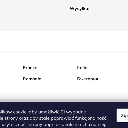
Wysyłka:
France
Italia
România
България
ików cookie, aby umożliwić Ci wygodne
Zg
Kupuj bezpiecznie w Dia
e strony oraz aby stale poprawiać funkcjonalność,
są całkowicie bezpieczn
 użyteczność strony poprzez analizę ruchu na niej.
serwerem są przesyłane 