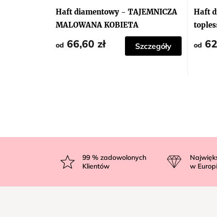
Haft diamentowy - TAJEMNICZA
Haft 
MALOWANA KOBIETA
toples
66,60 zł
62
od
od
Szczegóły
S
t
99
% zadowolonych
Najwięk
Klientów
w Europ
o
p
k
a