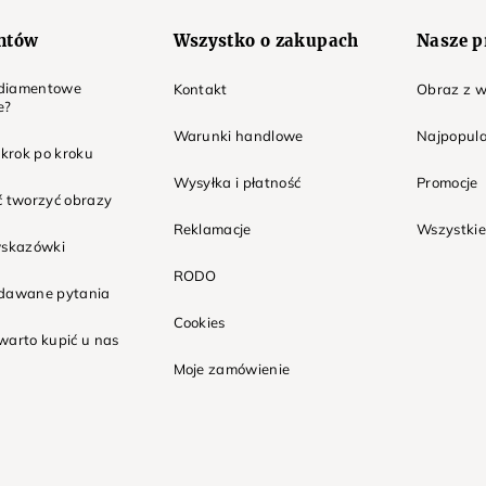
entów
Wszystko o zakupach
Nasze p
t diamentowe
Kontakt
Obraz z w
e?
Warunki handlowe
Najpopula
 krok po kroku
Wysyłka i płatność
Promocje
ć tworzyć obrazy
Reklamacje
Wszystkie
wskazówki
RODO
adawane pytania
Cookies
warto kupić u nas
Moje zamówienie