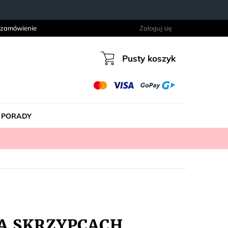
 zamówienie
Zaloguj się
Pusty koszyk
Koszyk
PORADY
H
NA SKRZYPCACH