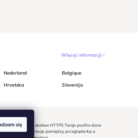
Więcej informacji
Nederland
Belgique
Hrvatska
Slovenija
adzam się
mondi. Dzięki protokołowi HTTPS Twoje poufne dane
e - wszystkie informacje pomiędzy przeglądarką a
w zaszyfrowanej postaci.