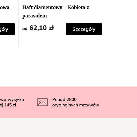
łowa
Haft diamentowy - Kobieta z
parasolem
62,10 zł
od
góły
Szczegóły
wa wysyłka
Ponad
2800
ej
145 zł
oryginalnych motywów