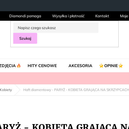
Diamondi pomaga
Wysyłka i płatność
Kontakt
Moje
Szukaj
ZDJĘCIA
HITY CENOWE
AKCESORIA
OPINIE
Kobiety
Haft diamentowy - PARYŻ - KOBIETA GRAJĄCA NA SKRZYPCAC
PARYŻ - KOBIETA GRAJĄCA 