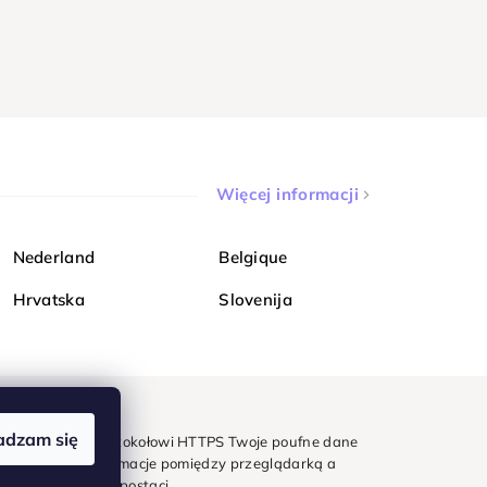
Więcej informacji
Nederland
Belgique
Hrvatska
Slovenija
adzam się
mondi. Dzięki protokołowi HTTPS Twoje poufne dane
e - wszystkie informacje pomiędzy przeglądarką a
w zaszyfrowanej postaci.