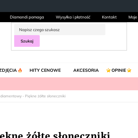
Diamondi pomaga
Wysyłka i płatność
Kontakt
Moje
Szukaj
ZDJĘCIA
HITY CENOWE
AKCESORIA
OPINIE
 diamentowy - Piękne żółte słoneczniki
ękne żółte słoneczniki