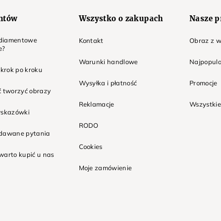
entów
Wszystko o zakupach
Nasze p
t diamentowe
Kontakt
Obraz z w
e?
Warunki handlowe
Najpopula
 krok po kroku
Wysyłka i płatność
Promocje
ć tworzyć obrazy
Reklamacje
Wszystkie
wskazówki
RODO
adawane pytania
Cookies
warto kupić u nas
Moje zamówienie