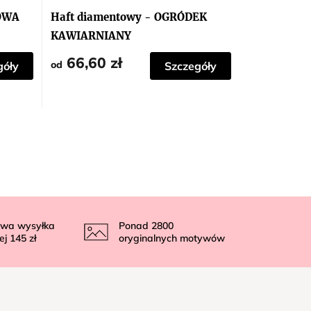
TOWA
Haft diamentowy - OGRÓDEK
KAWIARNIANY
66,60 zł
od
góły
Szczegóły
wa wysyłka
Ponad
2800
ej
145 zł
oryginalnych motywów