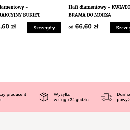
diamentowy -
Haft diamentowy - KWIA
RAKCYJNY BUKIET
BRAMA DO MORZA
ENNYCH KWIATÓW
,60 zł
66,60 zł
od
Szczegóły
Szcze
szy producent
Wysyłka
Darmo
ie
w ciągu
24
godzin
powyż