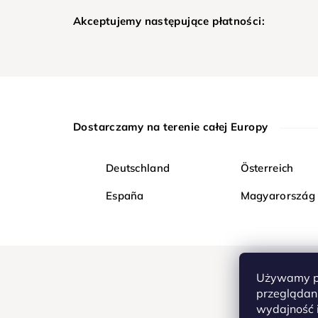
Akceptujemy następujące płatności:
Dostarczamy na terenie całej Europy
Deutschland
Österreich
España
Magyarország
Używamy pl
przeglądani
wydajność i