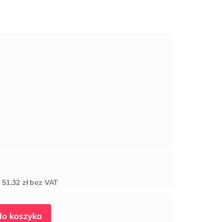
Cena
d
51,32 zł
bez VAT
jednostkowa: