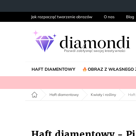
Przejść
do
treści
Jak rozpocząć tworzenie obrazów
O nas
Blog
HAFT DIAMENTOWY
OBRAZ Z WŁASNEGO 
Home
Haft diamentowy
Kwiaty i rośliny
Haft
Haft diamentowy - Pi