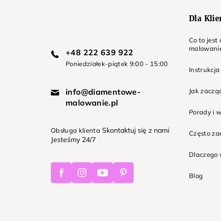
Dla Kli
Co to jes
malowani
+48 222 639 922
Poniedziałek-piątek 9:00 - 15:00
Instrukcja
info@diamentowe-
Jak zaczą
malowanie.pl
Porady i 
Skontaktuj się z nami
Obsługa klienta
Często z
Jesteśmy 24/7
Dlaczego 
Facebook
Instagram
Youtube
Pinterest
Blog