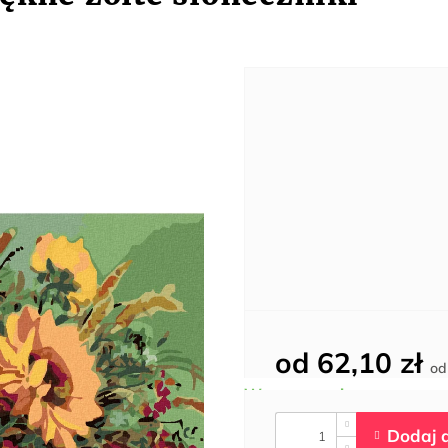
od
62,10 zł
o