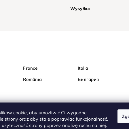
Wysyłka:
France
Italia
România
България
ików cookie, aby umożliwić Ci wygodne
Zg
Kupuj bezpiecznie w Dia
e strony oraz aby stale poprawiać funkcjonalność,
są całkowicie bezpieczn
 użyteczność strony poprzez analizę ruchu na niej.
serwerem są przesyłane 