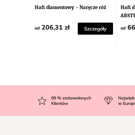
Haft diamentowy - Naręcze róż
Haft 
ABST
WIOS
206,31 zł
66
od
od
Szczegóły
S
t
99
% zadowolonych
Najwięk
Klientów
w Europ
o
p
k
a