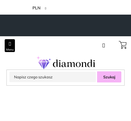
Przejść
do
PLN
treści
Szukaj