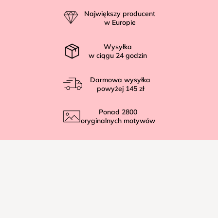
p
Największy producent
k
w Europie
a
Wysyłka
w ciągu
24
godzin
Darmowa wysyłka
powyżej
145 zł
Ponad
2800
oryginalnych motywów