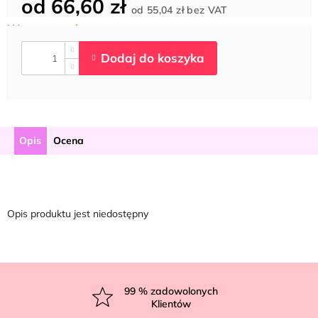
od
66,60 zł
Cena
od
55,04 zł
bez VAT
jednostkowa:
Opis
Ocena
Opis produktu jest niedostępny
S
t
99
% zadowolonych
Klientów
o