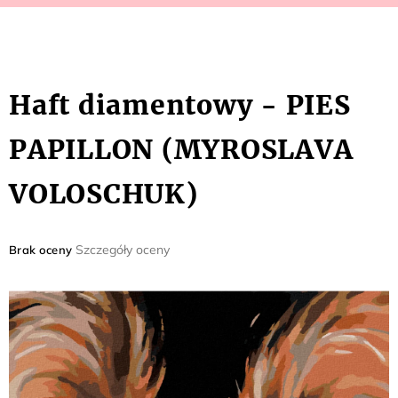
Haft diamentowy - PIES
PAPILLON (MYROSLAVA
VOLOSCHUK)
Średnia
Szczegóły oceny
Brak oceny
ocena
produktu
wynosi
0,0
na
5
gwiazdek.