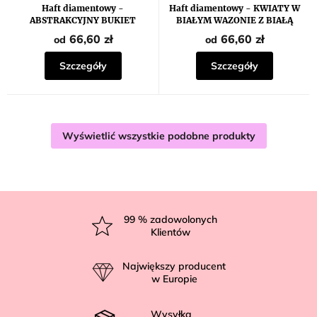
Haft diamentowy -
Haft diamentowy - KWIATY W
ABSTRAKCYJNY BUKIET
BIAŁYM WAZONIE Z BIAŁĄ
WIOSENNYCH KWIATÓW
FILIŻANKĄ
66,60 zł
66,60 zł
od
od
Szczegóły
Szczegóły
Wyświetlić wszystkie podobne produkty
S
t
99
% zadowolonych
Klientów
o
p
Największy producent
k
w Europie
a
Wysyłka