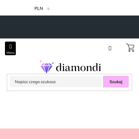
Przejść
do
PLN
treści
Szukaj