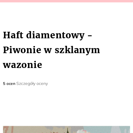
Haft diamentowy -
Piwonie w szklanym
wazonie
Średnia
Szczegóły oceny
5 ocen
ocena
produktu
wynosi
5,0
na
5
gwiazdek.