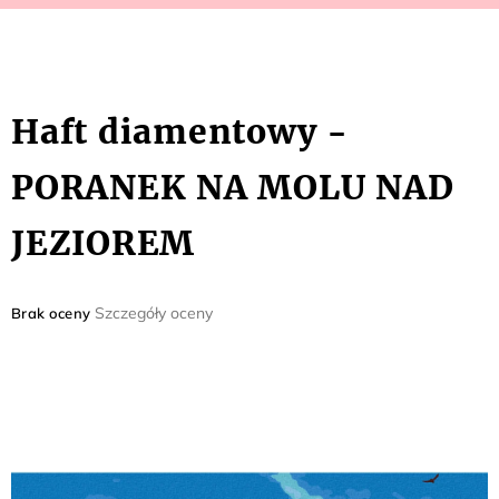
Haft diamentowy -
PORANEK NA MOLU NAD
JEZIOREM
Średnia
Szczegóły oceny
Brak oceny
ocena
produktu
wynosi
0,0
na
5
gwiazdek.