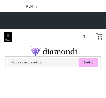
Przejść
do
PLN
treści
Szukaj