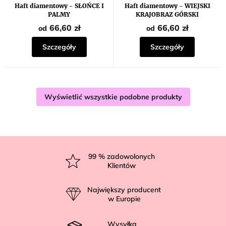
Haft diamentowy - SŁOŃCE I
Haft diamentowy - WIEJSKI
PALMY
KRAJOBRAZ GÓRSKI
66,60 zł
66,60 zł
od
od
Szczegóły
Szczegóły
Wyświetlić wszystkie podobne produkty
S
t
99
% zadowolonych
Klientów
o
p
Największy producent
k
w Europie
a
Wysyłka