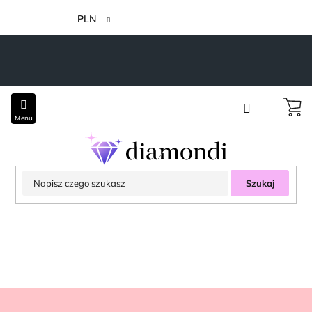
Przejść
do
PLN
treści
Szukaj