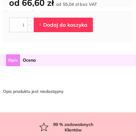
od
66,60 zł
Cena
od
55,04 zł
bez VAT
jednostkowa:
Opis
Ocena
Opis produktu jest niedostępny
S
t
99
% zadowolonych
Klientów
o