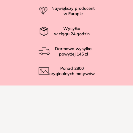
p
Największy producent
k
w Europie
a
Wysyłka
w ciągu
24
godzin
Darmowa wysyłka
powyżej
145 zł
Ponad
2800
oryginalnych motywów