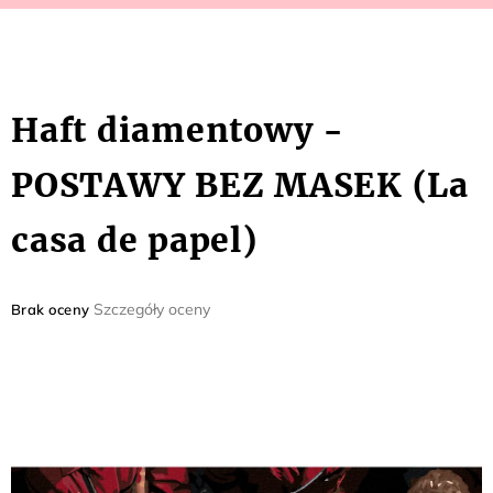
Haft diamentowy -
POSTAWY BEZ MASEK (La
casa de papel)
Średnia
Szczegóły oceny
Brak oceny
ocena
produktu
wynosi
0,0
na
5
gwiazdek.