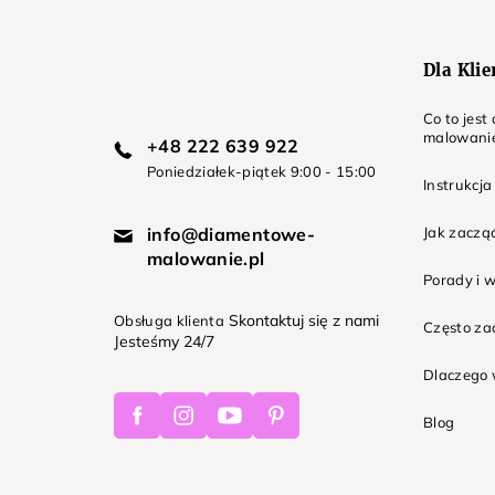
a
Dla Kli
Co to jes
malowani
+48 222 639 922
Poniedziałek-piątek 9:00 - 15:00
Instrukcja
info@diamentowe-
Jak zaczą
malowanie.pl
Porady i 
Skontaktuj się z nami
Obsługa klienta
Często z
Jesteśmy 24/7
Dlaczego 
Facebook
Instagram
Youtube
Pinterest
Blog