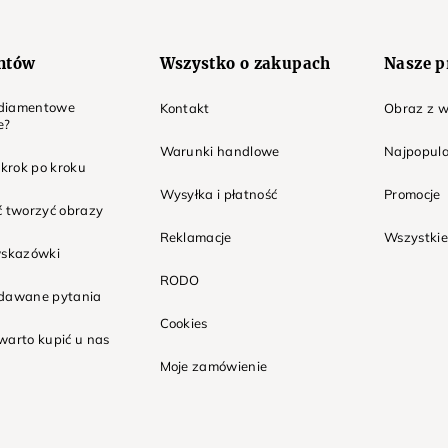
entów
Wszystko o zakupach
Nasze p
t diamentowe
Kontakt
Obraz z w
e?
Warunki handlowe
Najpopula
 krok po kroku
Wysyłka i płatność
Promocje
ć tworzyć obrazy
Reklamacje
Wszystkie
wskazówki
RODO
adawane pytania
Cookies
warto kupić u nas
Moje zamówienie