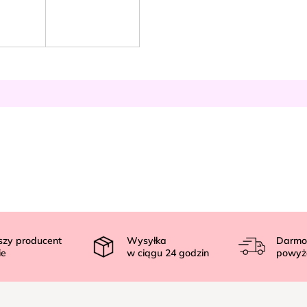
szy producent
Wysyłka
Darmo
ie
w ciągu
24
godzin
powyż