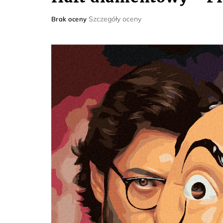
Średnia
Szczegóły oceny
Brak oceny
ocena
produktu
wynosi
0,0
na
5
gwiazdek.