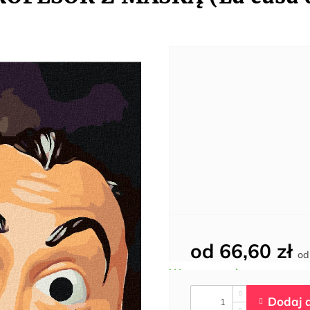
od
66,60 zł
o