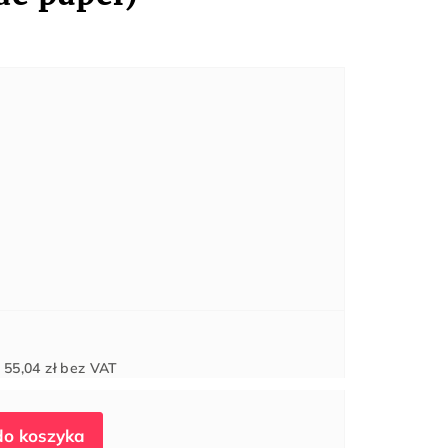
Cena
d
55,04 zł
bez VAT
jednostkowa: