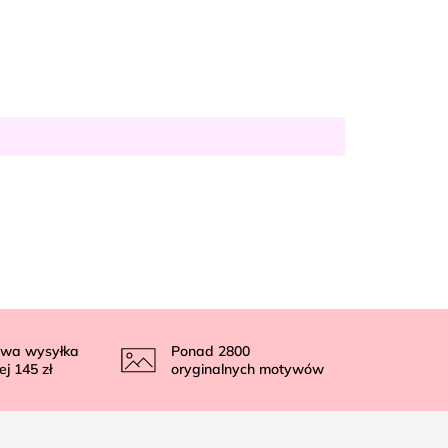
wa wysyłka
Ponad
2800
ej
145 zł
oryginalnych motywów