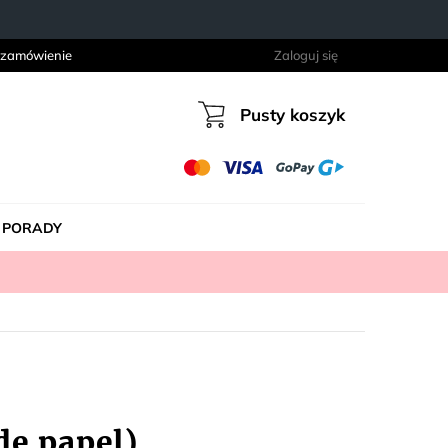
 zamówienie
Zaloguj się
Pusty koszyk
Koszyk
PORADY
e papel)