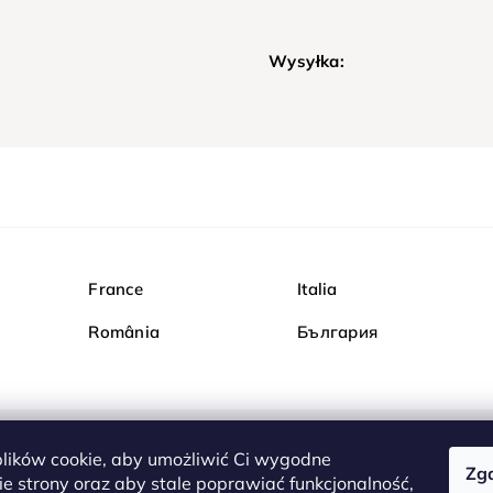
Wysyłka:
France
Italia
România
България
ików cookie, aby umożliwić Ci wygodne
Zg
Kupuj bezpiecznie w Dia
e strony oraz aby stale poprawiać funkcjonalność,