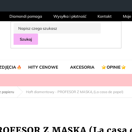
Diamondi pomaga
Wysyłka i płatność
Kontakt
Moje
Szukaj
ZDJĘCIA
HITY CENOWE
AKCESORIA
OPINIE
 papieru
Haft diamentowy - PROFESOR Z MASKĄ (La casa de papel)
ROFESOR Z MASKĄ (La casa d