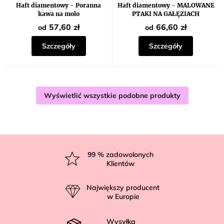
produktu
Haft diamentowy - Poranna
Haft diamentowy - MALOWANE
wynosi
kawa na molo
PTAKI NA GAŁĘZIACH
5,0
na
57,60 zł
66,60 zł
od
od
5
gwiazdek.
Szczegóły
Szczegóły
Wyświetlić wszystkie podobne produkty
S
t
99
% zadowolonych
Klientów
o
p
Największy producent
k
w Europie
a
Wysyłka