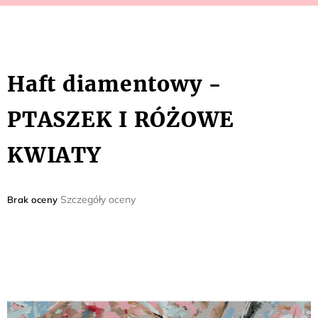
Haft diamentowy -
PTASZEK I RÓŻOWE
KWIATY
Średnia
Szczegóły oceny
Brak oceny
ocena
produktu
wynosi
0,0
na
5
gwiazdek.