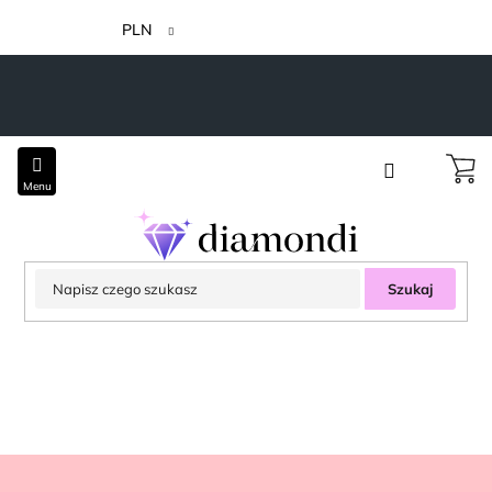
Przejść
do
PLN
treści
Szukaj