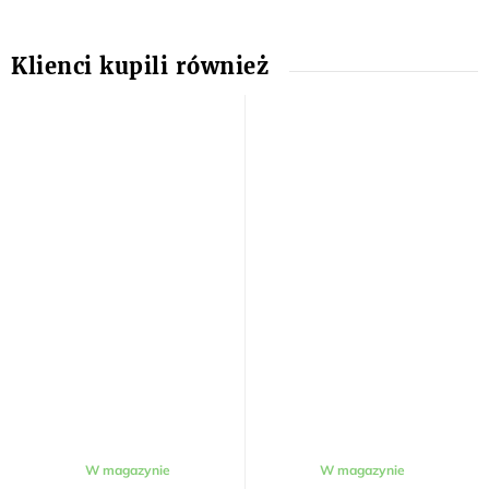
Średnia
W magazynie
W magazynie
ocena