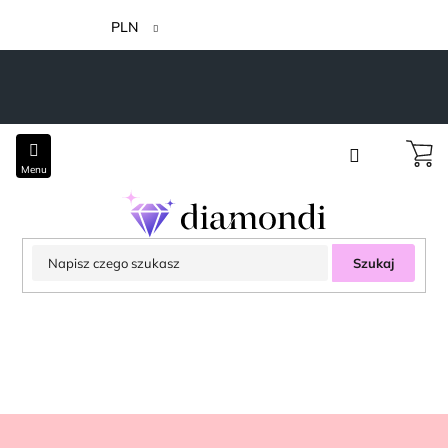
Przejść
do
PLN
treści
Szukaj