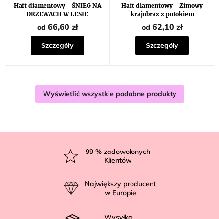
Haft diamentowy - ŚNIEG NA
Haft diamentowy - Zimowy
DRZEWACH W LESIE
krajobraz z potokiem
66,60 zł
62,10 zł
od
od
Szczegóły
Szczegóły
Wyświetlić wszystkie podobne produkty
S
t
99
% zadowolonych
Klientów
o
p
Największy producent
k
w Europie
a
Wysyłka