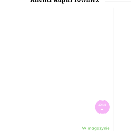
od
206,31
zł
–66 %
W magazynie