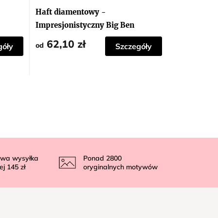
Haft diamentowy -
Impresjonistyczny Big Ben
62,10 zł
od
góły
Szczegóły
wa wysyłka
Ponad
2800
ej
145 zł
oryginalnych motywów