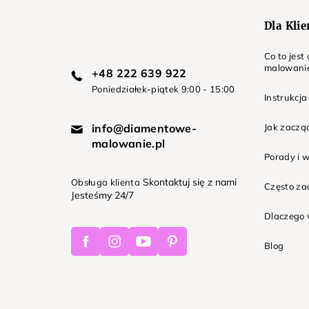
Dla Kli
Co to jes
malowani
+48 222 639 922
Poniedziałek-piątek 9:00 - 15:00
Instrukcja
info@diamentowe-
Jak zaczą
malowanie.pl
Porady i 
Skontaktuj się z nami
Obsługa klienta
Często z
Jesteśmy 24/7
Dlaczego 
Facebook
Instagram
Youtube
Pinterest
Blog