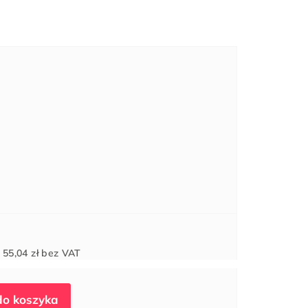
Cena
d
55,04 zł
bez VAT
jednostkowa: