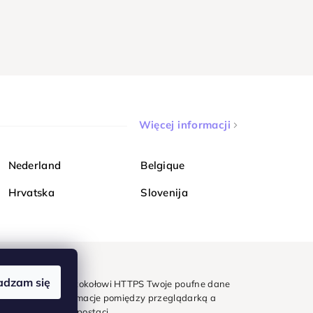
Więcej informacji
Nederland
Belgique
Hrvatska
Slovenija
adzam się
mondi. Dzięki protokołowi HTTPS Twoje poufne dane
e - wszystkie informacje pomiędzy przeglądarką a
w zaszyfrowanej postaci.