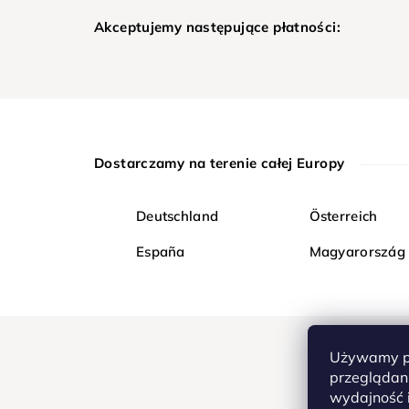
Akceptujemy następujące płatności:
Dostarczamy na terenie całej Europy
Deutschland
Österreich
España
Magyarország
Używamy pl
przeglądani
wydajność i