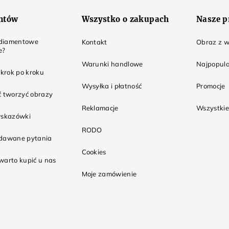
entów
Wszystko o zakupach
Nasze p
t diamentowe
Kontakt
Obraz z w
e?
Warunki handlowe
Najpopula
 krok po kroku
Wysyłka i płatność
Promocje
ć tworzyć obrazy
Reklamacje
Wszystkie
wskazówki
RODO
adawane pytania
Cookies
warto kupić u nas
Moje zamówienie