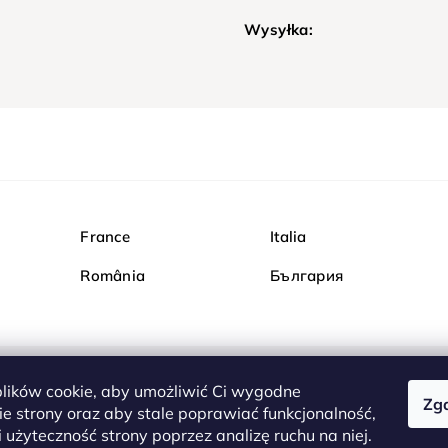
Wysyłka:
France
Italia
România
България
ików cookie, aby umożliwić Ci wygodne
Zg
Kupuj bezpiecznie w Dia
e strony oraz aby stale poprawiać funkcjonalność,
są całkowicie bezpieczn
 użyteczność strony poprzez analizę ruchu na niej.
serwerem są przesyłane 