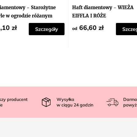
diamentowy - Starożytne
Haft diamentowy - WIEŻA
le w ogrodzie różanym
EIFFLA I RÓŻE
,10 zł
66,60 zł
od
Szczegóły
Szcze
szy producent
Wysyłka
Darmo
ie
w ciągu
24
godzin
powyż