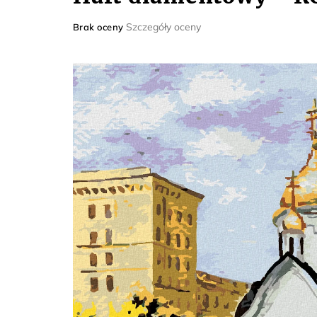
Średnia
Szczegóły oceny
Brak oceny
ocena
produktu
wynosi
0,0
na
5
gwiazdek.