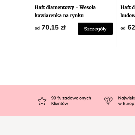
Haft diamentowy - Wesoła
Haft 
kawiarenka na rynku
budow
70,15 zł
62
od
od
Szczegóły
S
t
99
% zadowolonych
Najwięk
Klientów
w Europ
o
p
k
a