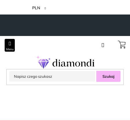
Przejść
do
PLN
treści
Szukaj