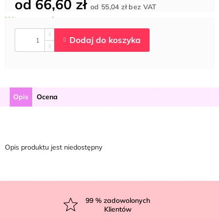
od
66,60 zł
Cena
od
55,04 zł
bez VAT
jednostkowa:
Opis
Ocena
Opis produktu jest niedostępny
S
t
99
% zadowolonych
Klientów
o