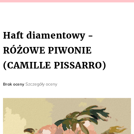
Haft diamentowy -
RÓŻOWE PIWONIE
(CAMILLE PISSARRO)
Średnia
Szczegóły oceny
Brak oceny
ocena
produktu
wynosi
0,0
na
5
gwiazdek.