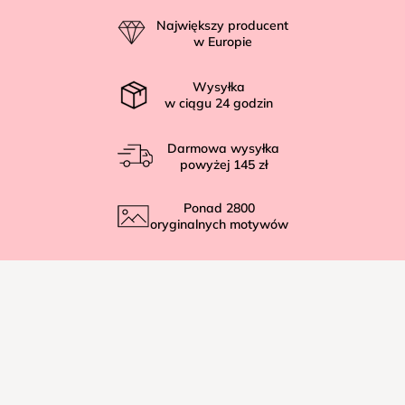
p
Największy producent
k
w Europie
a
Wysyłka
w ciągu
24
godzin
Darmowa wysyłka
powyżej
145 zł
Ponad
2800
oryginalnych motywów