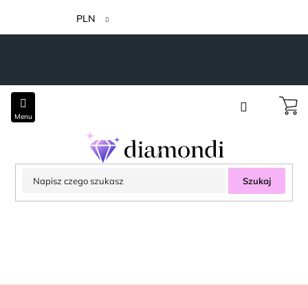
Przejść
do
PLN
treści
Szukaj