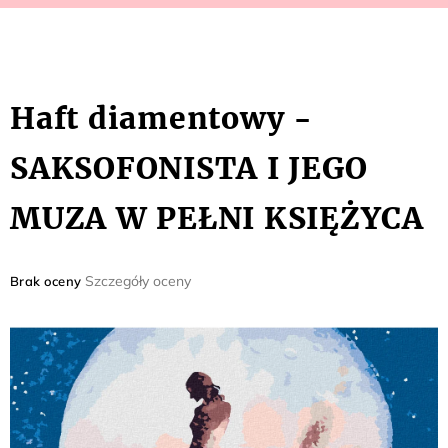
Haft diamentowy -
SAKSOFONISTA I JEGO
MUZA W PEŁNI KSIĘŻYCA
Średnia
Szczegóły oceny
Brak oceny
ocena
produktu
wynosi
0,0
na
5
gwiazdek.