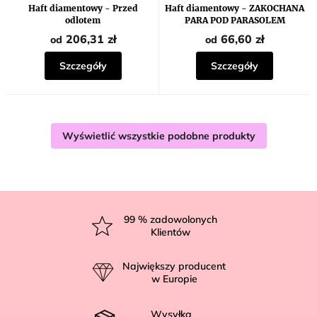
Haft diamentowy - Przed
Haft diamentowy - ZAKOCHANA
odlotem
PARA POD PARASOLEM
206,31 zł
66,60 zł
od
od
Szczegóły
Szczegóły
Wyświetlić wszystkie podobne produkty
S
t
99
% zadowolonych
Klientów
o
p
Największy producent
k
w Europie
a
Wysyłka