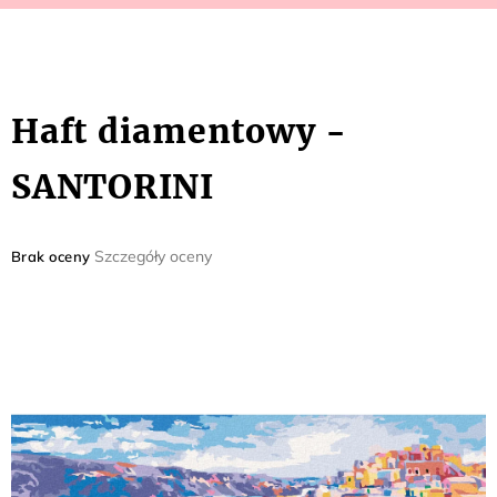
Haft diamentowy -
SANTORINI
Średnia
Szczegóły oceny
Brak oceny
ocena
produktu
wynosi
0,0
na
5
gwiazdek.