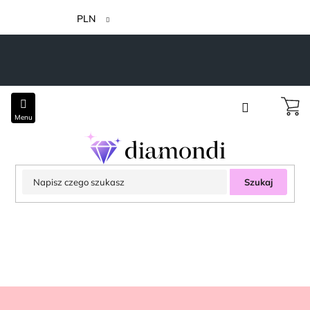
Przejść
do
PLN
treści
Szukaj