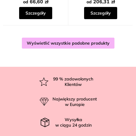
66,60 zł
206,31 zł
od
od
Szczegóły
Szczegóły
Wyświetlić wszystkie podobne produkty
S
t
99
% zadowolonych
Klientów
o
p
Największy producent
k
w Europie
a
Wysyłka
w ciągu
24
godzin