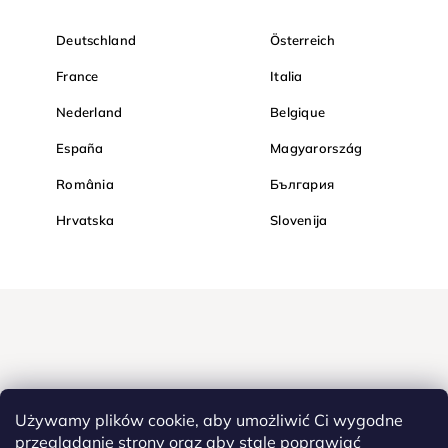
Deutschland
Österreich
France
Italia
Nederland
Belgique
España
Magyarország
România
България
Hrvatska
Slovenija
Używamy plików cookie, aby umożliwić Ci wygodne
przeglądanie strony oraz aby stale poprawiać