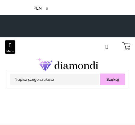
Przejść
do
PLN
treści
Szukaj