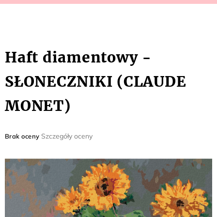
Haft diamentowy -
SŁONECZNIKI (CLAUDE
MONET)
Średnia
Szczegóły oceny
Brak oceny
ocena
produktu
wynosi
0,0
na
5
gwiazdek.