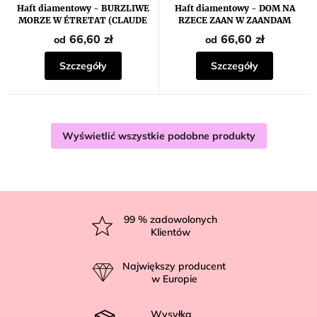
Haft diamentowy - BURZLIWE
Haft diamentowy - DOM NA
MORZE W ÉTRETAT (CLAUDE
RZECE ZAAN W ZAANDAM
MONET)
(CLAUDE MONET)
66,60 zł
66,60 zł
od
od
Szczegóły
Szczegóły
Wyświetlić wszystkie podobne produkty
S
t
99
% zadowolonych
Klientów
o
p
Największy producent
k
w Europie
a
Wysyłka